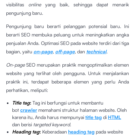
visibilitas
online
yang baik, sehingga dapat menarik
pengunjung baru.
Pengunjung baru berarti pelanggan potensial baru. Ini
berarti SEO membuka peluang untuk meningkatkan angka
penjualan Anda. Optimasi SEO pada website terdiri dari tiga
bagian, yaitu
on-page
,
off-page
, dan
technical
.
On-page
SEO merupakan praktik mengoptimalkan elemen
website yang terlihat oleh pengguna. Untuk menjalankan
praktik ini, terdapat beberapa elemen yang perlu Anda
perhatikan, meliputi:
Title tag
:
Tag ini berfungsi untuk membantu
bot
crawler
memahami struktur halaman website. Oleh
karena itu, Anda harus mempunyai
title tag
di
HTML
dan berisi
targeted keyword
.
Heading tag
:
Keberadaan
heading tag
pada website