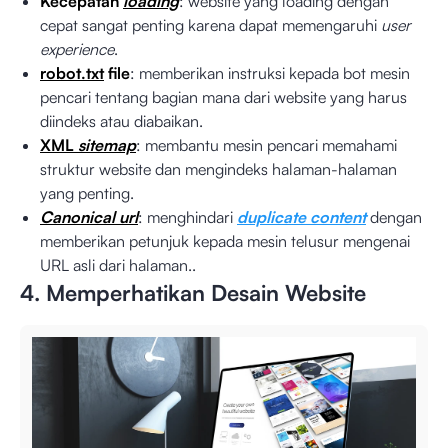
Kecepatan
loading
: website yang loading dengan
cepat sangat penting karena dapat memengaruhi
user
experience
.
robot.txt
file
: memberikan instruksi kepada bot mesin
pencari tentang bagian mana dari website yang harus
diindeks atau diabaikan.
XML
sitemap
: membantu mesin pencari memahami
struktur website dan mengindeks halaman-halaman
yang penting.
Canonical url
: menghindari
duplicate content
dengan
memberikan petunjuk kepada mesin telusur mengenai
URL asli dari halaman..
4. Memperhatikan Desain Website