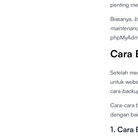
penting me
Biasanya,
b
maintenan
phpMyAdmi
Cara 
Setelah me
untuk webs
cara
backu
Cara-cara b
dengan bai
1. Cara