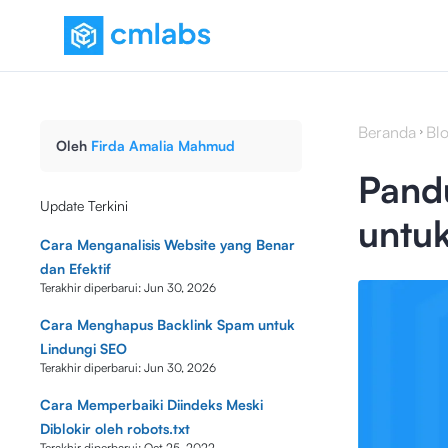
Beranda
Bl
Oleh
Firda Amalia Mahmud
Pand
Update Terkini
untuk
Cara Menganalisis Website yang Benar
dan Efektif
Terakhir diperbarui:
Jun 30, 2026
Cara Menghapus Backlink Spam untuk
Lindungi SEO
Terakhir diperbarui:
Jun 30, 2026
Cara Memperbaiki Diindeks Meski
Diblokir oleh robots.txt
Terakhir diperbarui:
Oct 25, 2022