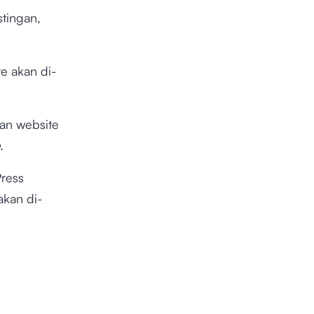
tingan,
e akan di-
lan website
e.
ress
akan di-