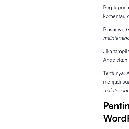
Begitupun
komentar, d
Biasanya,
b
maintenan
Jika tampil
Anda akan 
Tentunya, A
menjadi sua
maintenan
Penti
WordP