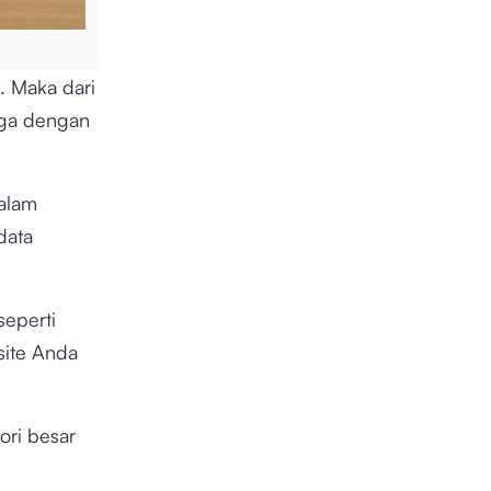
. Maka dari
aga dengan
dalam
data
seperti
site Anda
ori besar