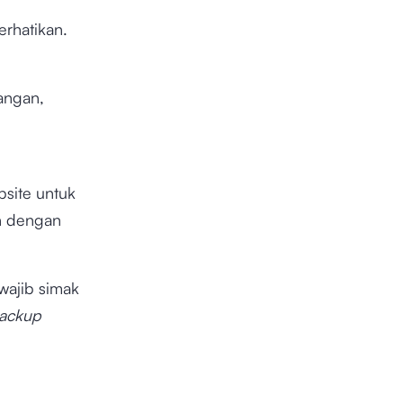
rhatikan.
angan,
bsite untuk
h dengan
wajib simak
ackup