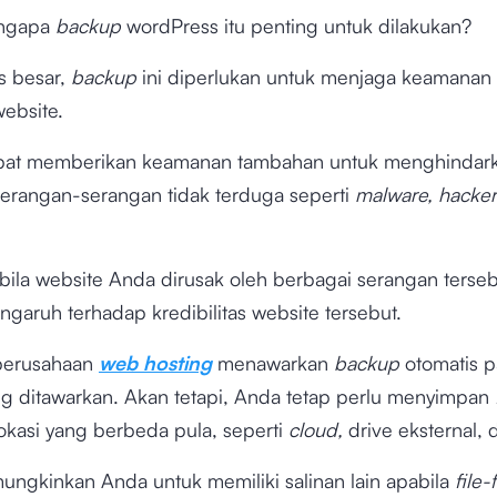
engapa
backup
wordPress itu penting untuk dilakukan?
s besar,
backup
ini diperlukan untuk menjaga keamanan 
website.
at memberikan keamanan tambahan untuk menghindark
serangan-serangan tidak terduga seperti
malware, hacker
ila website Anda dirusak oleh berbagai serangan tersebut
garuh terhadap kredibilitas website tersebut.
perusahaan
web hosting
menawarkan
backup
otomatis p
ng ditawarkan. Akan tetapi, Anda tetap perlu menyimpan
okasi yang berbeda pula, seperti
cloud,
drive eksternal, 
mungkinkan Anda untuk memiliki salinan lain apabila
file-f