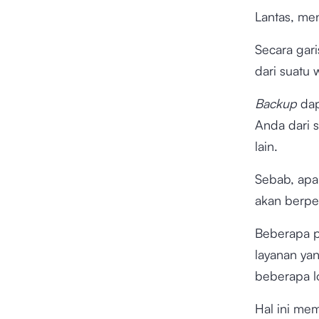
Lantas, m
Secara gari
dari suatu 
Backup
dap
Anda dari 
lain.
Sebab, apab
akan berpen
Beberapa 
layanan ya
beberapa l
Hal ini me