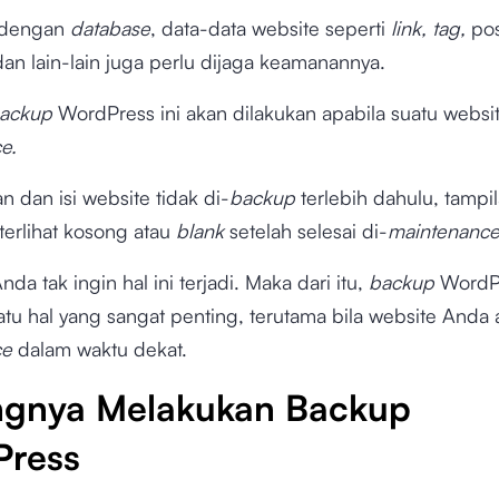
 dengan
database
, data-data website seperti
link, tag,
pos
an lain-lain juga perlu dijaga keamanannya.
ackup
WordPress ini akan dilakukan apabila suatu websit
ce.
an dan isi website tidak di-
backup
terlebih dahulu, tampi
terlihat kosong atau
blank
setelah selesai di-
maintenanc
nda tak ingin hal ini terjadi. Maka dari itu,
backup
WordP
tu hal yang sangat penting, terutama bila website Anda 
ce
dalam waktu dekat.
ngnya Melakukan Backup
ress