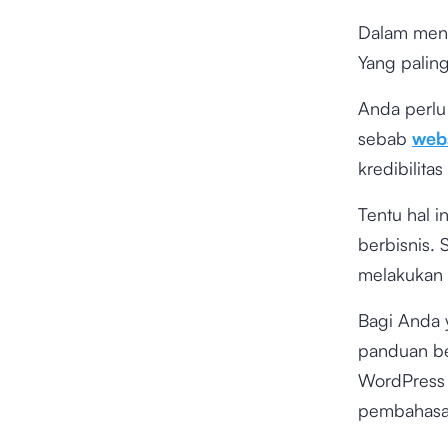
Dalam meng
Yang paling
Anda perlu
sebab
webs
kredibilitas
Tentu hal 
berbisnis.
melakukan
Bagi Anda 
panduan be
WordPres
pembahasan