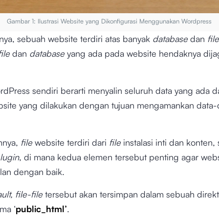
Gambar 1: Ilustrasi Website yang Dikonfigurasi Menggunakan Wordpress
nya, sebuah website terdiri atas banyak
database
dan
file
file
dan
database
yang ada pada website hendaknya dij
dPress sendiri berarti menyalin seluruh data yang ada 
site yang dilakukan dengan tujuan mengamankan data-
mnya,
file
website terdiri dari
file
instalasi inti dan konten, 
lugin
, di mana kedua elemen tersebut penting agar web
alan dengan baik.
lt, file-file
tersebut akan tersimpan dalam sebuah direkt
ma ‘
public_html’
.