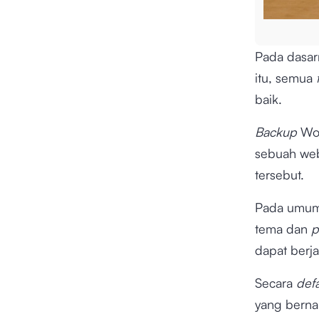
Pada dasar
itu, semua
baik.
Backup
Wor
sebuah web
tersebut.
Pada umu
tema dan
p
dapat berj
Secara
defau
yang berna