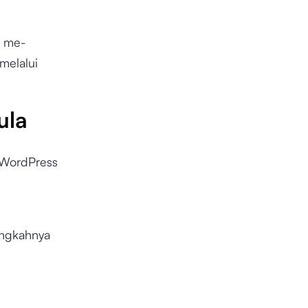
n me-
melalui
ula
WordPress
langkahnya