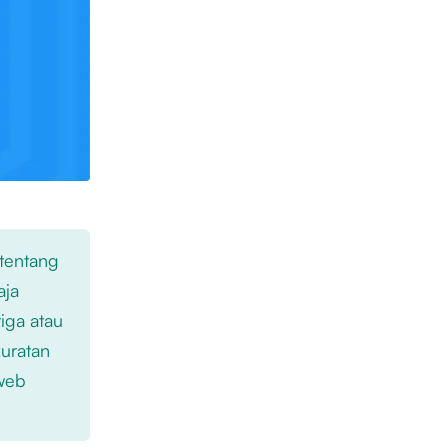
 tentang
aja
iga atau
kuratan
 web