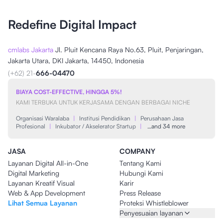
Redefine Digital Impact
cmlabs Jakarta
Jl. Pluit Kencana Raya No.63, Pluit, Penjaringan,
Jakarta Utara, DKI Jakarta, 14450, Indonesia
(+62) 21-
666-04470
BIAYA COST-EFFECTIVE, HINGGA 5%!
KAMI TERBUKA UNTUK KERJASAMA DENGAN BERBAGAI NICHE
Organisasi Waralaba
|
Institusi Pendidikan
|
Perusahaan Jasa
Profesional
|
Inkubator / Akselerator Startup
|
…and 34 more
JASA
COMPANY
Layanan Digital All-in-One
Tentang Kami
Digital Marketing
Hubungi Kami
Layanan Kreatif Visual
Karir
Web & App Development
Press Release
Lihat Semua Layanan
Proteksi Whistleblower
Penyesuaian layanan