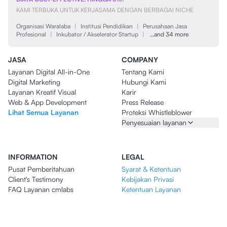
KAMI TERBUKA UNTUK KERJASAMA DENGAN BERBAGAI NICHE
Organisasi Waralaba
|
Institusi Pendidikan
|
Perusahaan Jasa
Profesional
|
Inkubator / Akselerator Startup
|
…and 34 more
JASA
COMPANY
Layanan Digital All-in-One
Tentang Kami
Digital Marketing
Hubungi Kami
Layanan Kreatif Visual
Karir
Web & App Development
Press Release
Lihat Semua Layanan
Proteksi Whistleblower
Penyesuaian layanan
INFORMATION
LEGAL
Pusat Pemberitahuan
Syarat & Ketentuan
Client's Testimony
Kebijakan Privasi
FAQ Layanan cmlabs
Ketentuan Layanan