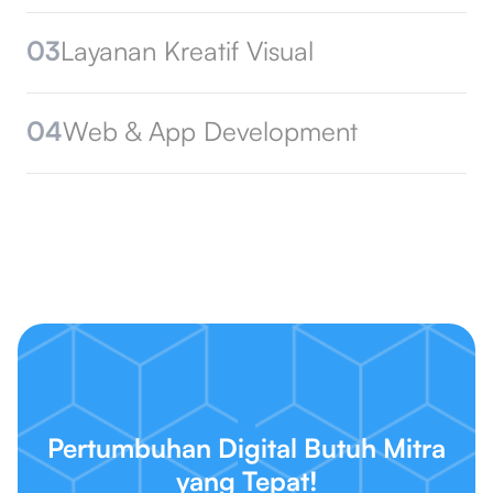
03
Layanan Kreatif Visual
04
Web & App Development
Pertumbuhan Digital Butuh Mitra
yang Tepat!