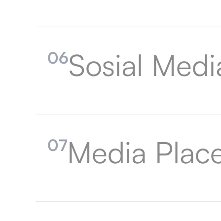
Sosial Med
06
Media Plac
07