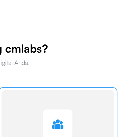
g cmlabs?
gital Anda.