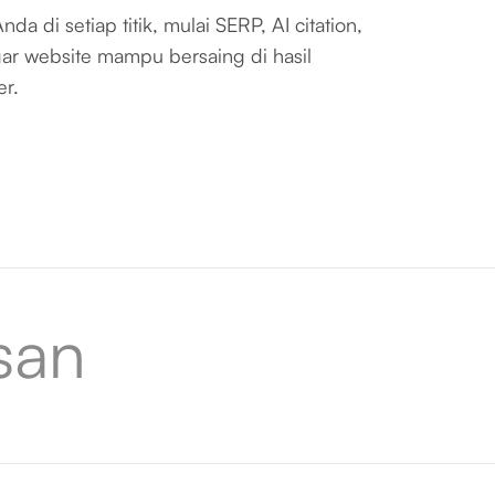
a di setiap titik, mulai SERP, AI citation,
gar website mampu bersaing di hasil
er.
san