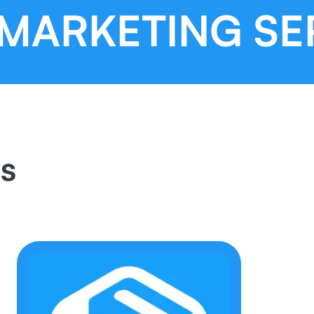
ARKETING SERV
bs