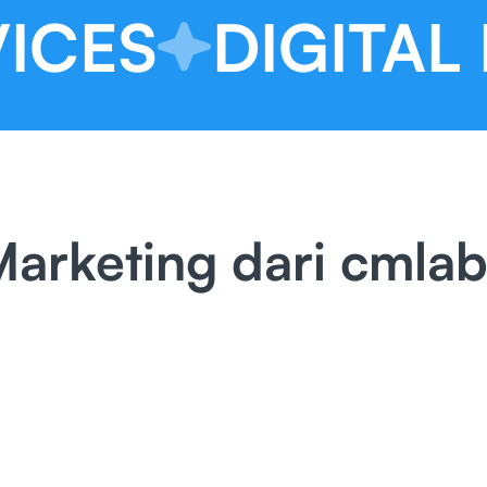
CES
DIGITAL M
Marketing dari cmla