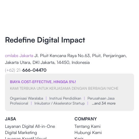
Redefine Digital Impact
cmlabs Jakarta
Jl. Pluit Kencana Raya No.63, Pluit, Penjaringan,
Jakarta Utara, DKI Jakarta, 14450, Indonesia
(+62) 21-
666-04470
BIAYA COST-EFFECTIVE, HINGGA 5%!
KAMI TERBUKA UNTUK KERJASAMA DENGAN BERBAGAI NICHE
Organisasi Waralaba
|
Institusi Pendidikan
|
Perusahaan Jasa
Profesional
|
Inkubator / Akselerator Startup
|
…and 34 more
JASA
COMPANY
Layanan Digital All-in-One
Tentang Kami
Digital Marketing
Hubungi Kami
Layanan Kreatif Visual
Karir