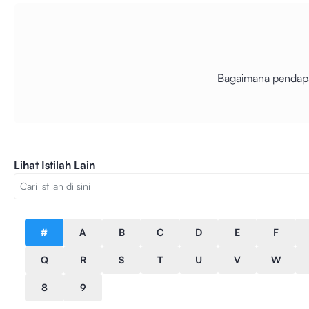
Bagaimana pendapa
Lihat Istilah Lain
#
A
B
C
D
E
F
Q
R
S
T
U
V
W
8
9