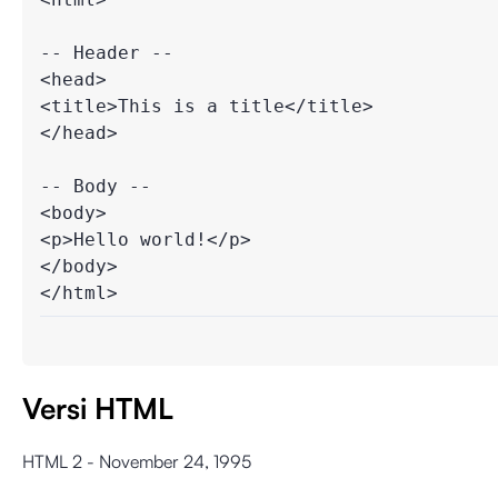
-- Header --

<head>

<title>This is a title</title>

</head>

-- Body --

<body>

<p>Hello world!</p>

</body>

</html>
Versi HTML
HTML 2 - November 24, 1995