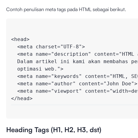
Contoh penulisan meta tags pada HTML sebagai berikut.
<head>

  <meta charset="UTF-8">

  <meta name="description" content="HTML a
  Dalam artikel ini kami akan membahas pen
  optimasi web.">

  <meta name="keywords" content="HTML, SEO
  <meta name="author" content="John Doe">

  <meta name="viewport" content="width=dev
</head>
Heading Tags (H1, H2, H3, dst)