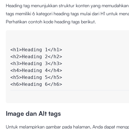
Heading tag menunjukkan struktur konten yang memudahkan
tags memiliki 6 kategori heading tags mulai dari H1 untuk mena
Perhatikan contoh kode heading tags berikut.
<h1>Heading 1</h1>

<h2>Heading 2</h2>

<h3>Heading 3</h3>

<h4>Heading 4</h4>

<h5>Heading 5</h5>

<h6>Heading 6</h6>
Image dan Alt tags
Untuk melampirkan gambar pada halaman, Anda dapat menggun