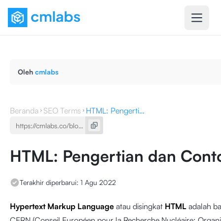
Oleh
cmlabs
Beranda
SEO Terms
HTML: Pengertian dan Contohnya
HTML: Pengertian dan Cont
Terakhir diperbarui:
1 Agu 2022
Hypertext Markup Language
atau disingkat
HTML
adalah b
CERN (Conseil Européen pour la Recherche Nucléaire; Organisa