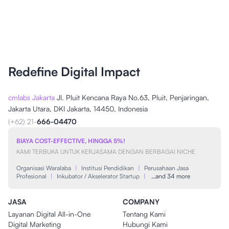
Redefine Digital Impact
cmlabs Jakarta
Jl. Pluit Kencana Raya No.63, Pluit, Penjaringan,
Jakarta Utara, DKI Jakarta, 14450, Indonesia
(+62) 21-
666-04470
BIAYA COST-EFFECTIVE, HINGGA 5%!
KAMI TERBUKA UNTUK KERJASAMA DENGAN BERBAGAI NICHE
Organisasi Waralaba
|
Institusi Pendidikan
|
Perusahaan Jasa
Profesional
|
Inkubator / Akselerator Startup
|
…and 34 more
JASA
COMPANY
Layanan Digital All-in-One
Tentang Kami
Digital Marketing
Hubungi Kami