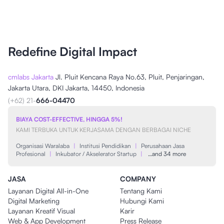
Redefine Digital Impact
cmlabs Jakarta
Jl. Pluit Kencana Raya No.63, Pluit, Penjaringan,
Jakarta Utara, DKI Jakarta, 14450, Indonesia
(+62) 21-
666-04470
BIAYA COST-EFFECTIVE, HINGGA 5%!
KAMI TERBUKA UNTUK KERJASAMA DENGAN BERBAGAI NICHE
Organisasi Waralaba
|
Institusi Pendidikan
|
Perusahaan Jasa
Profesional
|
Inkubator / Akselerator Startup
|
…and 34 more
JASA
COMPANY
Layanan Digital All-in-One
Tentang Kami
Digital Marketing
Hubungi Kami
Layanan Kreatif Visual
Karir
Web & App Development
Press Release