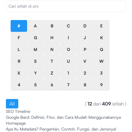
#
A
B
C
D
E
F
G
H
I
J
K
L
M
N
O
P
Q
R
S
T
U
V
W
X
Y
Z
1
2
3
4
5
6
7
8
9
All
(
12
dari
409
istilah
)
SEO Timeline
Google Bard: Definisi, Fitur, dan Cara Mudah Menggunakannya
Homepage
Apa Itu Metadata? Pengertian, Contoh, Fungsi, dan Jenisnya!