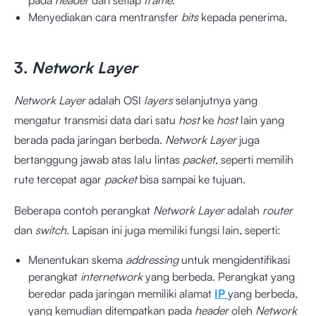
pada
header
dari setiap
frame
.
Menyediakan cara mentransfer
bits
kepada penerima.
3.
Network Layer
Network Layer
adalah OSI
layers
selanjutnya yang
mengatur transmisi data dari satu
host
ke
host
lain yang
berada pada jaringan berbeda.
Network Layer
juga
bertanggung jawab atas lalu lintas
packet
, seperti memilih
rute tercepat agar
packet
bisa sampai ke tujuan.
Beberapa contoh perangkat
Network Layer
adalah
router
dan
switch
. Lapisan ini juga memiliki fungsi lain, seperti:
Menentukan skema
addressing
untuk mengidentifikasi
perangkat
internetwork
yang berbeda. Perangkat yang
beredar pada jaringan memiliki alamat
IP
yang berbeda,
yang kemudian ditempatkan pada
header
oleh
Network