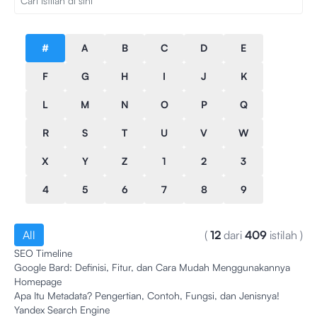
#
A
B
C
D
E
F
G
H
I
J
K
L
M
N
O
P
Q
R
S
T
U
V
W
X
Y
Z
1
2
3
4
5
6
7
8
9
All
(
12
dari
409
istilah
)
SEO Timeline
Google Bard: Definisi, Fitur, dan Cara Mudah Menggunakannya
Homepage
Apa Itu Metadata? Pengertian, Contoh, Fungsi, dan Jenisnya!
Yandex Search Engine