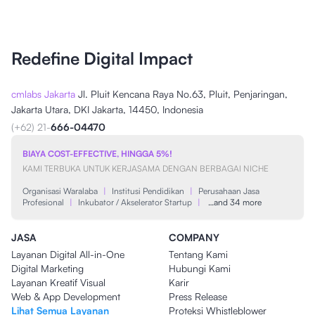
Redefine Digital Impact
cmlabs Jakarta
Jl. Pluit Kencana Raya No.63, Pluit, Penjaringan,
Jakarta Utara, DKI Jakarta, 14450, Indonesia
(+62) 21-
666-04470
BIAYA COST-EFFECTIVE, HINGGA 5%!
KAMI TERBUKA UNTUK KERJASAMA DENGAN BERBAGAI NICHE
Organisasi Waralaba
|
Institusi Pendidikan
|
Perusahaan Jasa
Profesional
|
Inkubator / Akselerator Startup
|
…and 34 more
JASA
COMPANY
Layanan Digital All-in-One
Tentang Kami
Digital Marketing
Hubungi Kami
Layanan Kreatif Visual
Karir
Web & App Development
Press Release
Lihat Semua Layanan
Proteksi Whistleblower