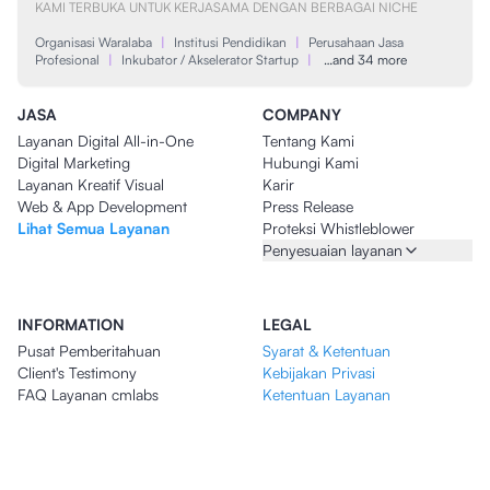
KAMI TERBUKA UNTUK KERJASAMA DENGAN BERBAGAI NICHE
Organisasi Waralaba
|
Institusi Pendidikan
|
Perusahaan Jasa
Profesional
|
Inkubator / Akselerator Startup
|
…and 34 more
JASA
COMPANY
Layanan Digital All-in-One
Tentang Kami
Digital Marketing
Hubungi Kami
Layanan Kreatif Visual
Karir
Web & App Development
Press Release
Lihat Semua Layanan
Proteksi Whistleblower
Penyesuaian layanan
INFORMATION
LEGAL
Pusat Pemberitahuan
Syarat & Ketentuan
Client's Testimony
Kebijakan Privasi
FAQ Layanan cmlabs
Ketentuan Layanan