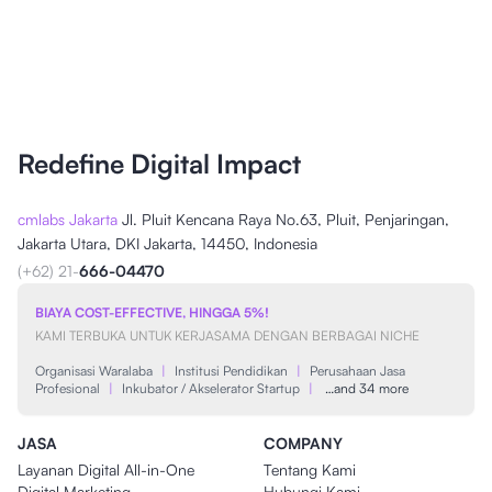
Redefine Digital Impact
cmlabs Jakarta
Jl. Pluit Kencana Raya No.63, Pluit, Penjaringan,
Jakarta Utara, DKI Jakarta, 14450, Indonesia
(+62) 21-
666-04470
BIAYA COST-EFFECTIVE, HINGGA 5%!
KAMI TERBUKA UNTUK KERJASAMA DENGAN BERBAGAI NICHE
Organisasi Waralaba
|
Institusi Pendidikan
|
Perusahaan Jasa
Profesional
|
Inkubator / Akselerator Startup
|
…and 34 more
JASA
COMPANY
Layanan Digital All-in-One
Tentang Kami
Digital Marketing
Hubungi Kami