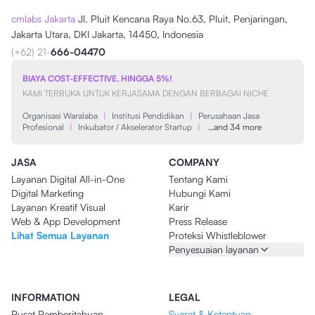
cmlabs Jakarta
Jl. Pluit Kencana Raya No.63, Pluit, Penjaringan,
Jakarta Utara, DKI Jakarta, 14450, Indonesia
(+62) 21-
666-04470
BIAYA COST-EFFECTIVE, HINGGA 5%!
KAMI TERBUKA UNTUK KERJASAMA DENGAN BERBAGAI NICHE
Organisasi Waralaba
|
Institusi Pendidikan
|
Perusahaan Jasa
Profesional
|
Inkubator / Akselerator Startup
|
…and 34 more
JASA
COMPANY
Layanan Digital All-in-One
Tentang Kami
Digital Marketing
Hubungi Kami
Layanan Kreatif Visual
Karir
Web & App Development
Press Release
Lihat Semua Layanan
Proteksi Whistleblower
Penyesuaian layanan
INFORMATION
LEGAL
Pusat Pemberitahuan
Syarat & Ketentuan