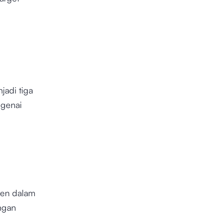
jadi tiga
ngenai
ten dalam
ngan