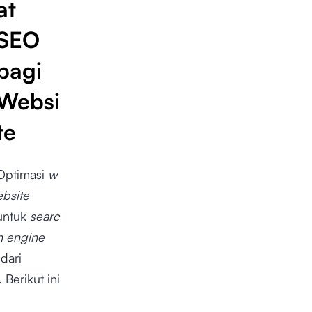
at
SEO
bagi
Websi
te
Optimasi
w
ebsite
untuk
searc
h engine
dari
Berikut ini