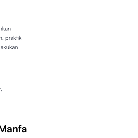
ahkan
n, praktik
lakukan
,
Manfa