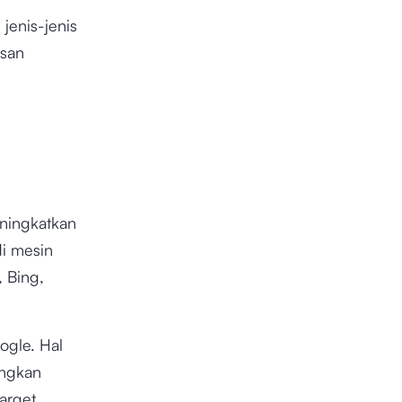
 jenis-jenis
asan
eningkatkan
i mesin
, Bing,
ogle. Hal
ingkan
arget