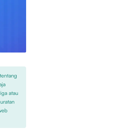
 tentang
aja
iga atau
kuratan
 web