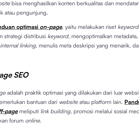
site
bisa menghasilkan konten berkualitas dan mendata
ik atau pengunjung.
nduan optimasi
on-page
, yaitu melakukan riset
keyword
strategi distribusi
keyword
, mengoptimalkan metadata,
internal linking
, menulis meta deskripsi yang menarik, da
Page SEO
age
adalah praktik optimasi yang dilakukan dari luar websi
emerlukan bantuan dari
website
atau platform lain.
Pand
ff-page
meliputi
link building
, promosi melalui sosial me
kan forum
online
.