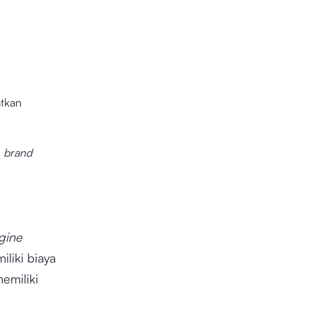
atkan
n
brand
gine
liki biaya
emiliki