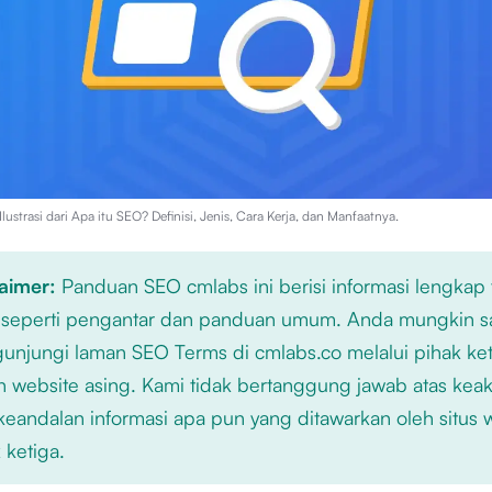
lustrasi dari
Apa itu SEO? Definisi, Jenis, Cara Kerja, dan Manfaatnya
.
laimer:
Panduan SEO cmlabs ini berisi informasi lengkap
 seperti pengantar dan panduan umum. Anda mungkin s
njungi laman SEO Terms di cmlabs.co melalui pihak ket
n website asing. Kami tidak bertanggung jawab atas kea
keandalan informasi apa pun yang ditawarkan oleh situs
 ketiga.