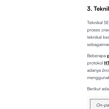
3. Tekni
Teknikal S
proses
cra
teknikal b
sebagaiman
Beberapa
protokol
H
adanya
bro
mengguna
Berikut ada
On-pa