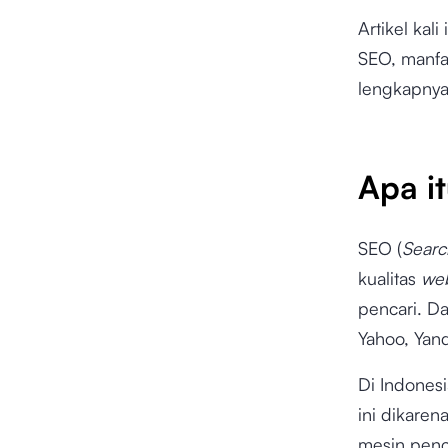
Artikel kal
SEO, manfaa
lengkapnya
Apa i
SEO (
Searc
kualitas
web
pencari. Da
Yahoo, Yand
Di Indonesi
ini dikare
mesin penc