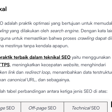
kal
EO adalah praktik optimasi yang bertujuan untuk memud
wling
yang dilakukan oleh
search engine
. Dengan kata lai
erguna untuk memastikan bahwa proses
crawling
dapat di
a mestinya tanpa kendala apapun.
praktik terbaik dalam teknikal SEO
yaitu menggunakan
TTPS
, meningkatkan kecepatan
website
, menghindari
ken link
dan
redirect loop
, menambahkan data terstruktur
kan
canonical
URL, dan sebagainya.
lah tabel perbandingan antara ketiga jenis SEO di atas:
ge
SEO
Off-page
SEO
Technical
SEO