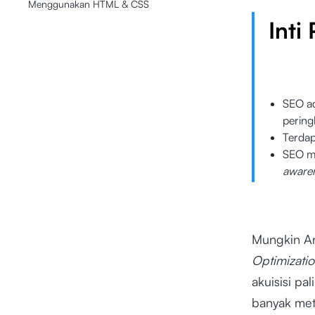
Menggunakan HTML & CSS
Inti
SEO ad
peringk
Terdap
SEO me
aware
Mungkin An
Optimizati
akuisisi p
banyak met