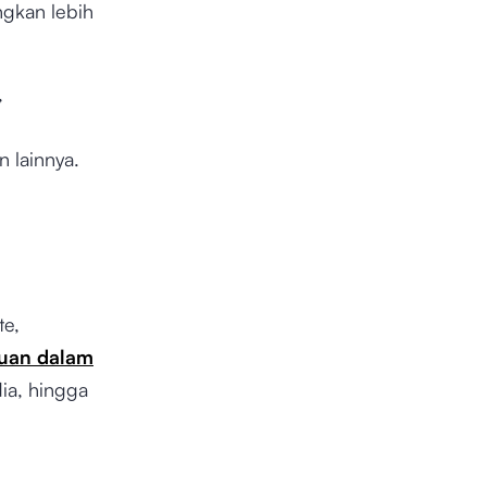
ngkan lebih
,
n lainnya.
te,
uan dalam
dia, hingga