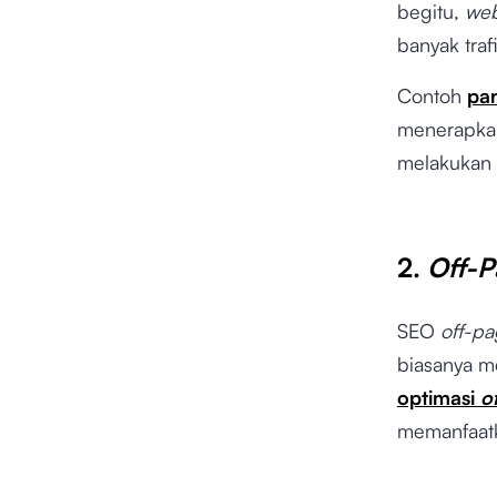
begitu,
web
banyak traf
Contoh
pa
menerapkan 
melakukan
2.
Off-
SEO
off-p
biasanya m
optimasi
o
memanfaat