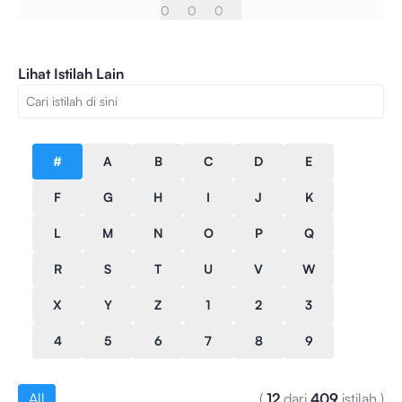
0
0
0
Lihat Istilah Lain
#
A
B
C
D
E
F
G
H
I
J
K
L
M
N
O
P
Q
R
S
T
U
V
W
X
Y
Z
1
2
3
4
5
6
7
8
9
All
(
12
dari
409
istilah
)