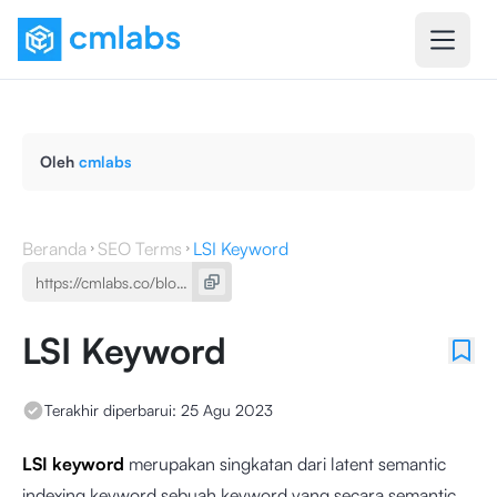
Oleh
cmlabs
Beranda
SEO Terms
LSI Keyword
LSI Keyword
Terakhir diperbarui:
25 Agu 2023
LSI keyword
merupakan singkatan dari latent semantic
indexing keyword
sebuah keyword yang secara semantic