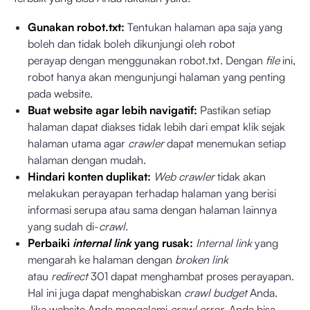
Gunakan robot.txt:
Tentukan halaman apa saja yang
boleh dan tidak boleh dikunjungi oleh robot
perayap
dengan menggunakan robot.txt. Dengan
file
ini,
robot
hanya akan mengunjungi halaman yang penting
pada website.
Buat website agar lebih navigatif:
Pastikan setiap
halaman dapat diakses tidak lebih dari empat klik sejak
halaman utama agar
crawler
dapat menemukan setiap
halaman dengan mudah.
Hindari konten duplikat:
Web crawler
tidak akan
melakukan perayapan
terhadap halaman yang berisi
informasi serupa atau sama dengan halaman lainnya
yang sudah di-
crawl
.
Perbaiki
internal link
yang rusak:
Internal link
yang
mengarah ke halaman dengan
broken link
atau
redirect
301 dapat menghambat proses perayapan.
Hal ini juga dapat menghabiskan
crawl budget
Anda.
Jika website Anda mengalami
crawl error
, Anda bisa