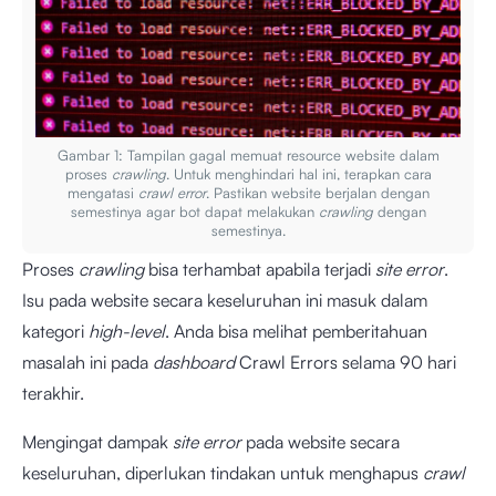
Gambar 1: Tampilan gagal memuat resource website dalam
proses
crawling
. Untuk menghindari hal ini, terapkan cara
mengatasi
crawl error
. Pastikan website berjalan dengan
semestinya agar bot dapat melakukan
crawling
dengan
semestinya.
Proses
crawling
bisa terhambat apabila terjadi
site error
.
Isu pada website secara keseluruhan ini masuk dalam
kategori
high-level
. Anda bisa melihat pemberitahuan
masalah ini pada
dashboard
Crawl Errors selama 90 hari
terakhir.
Mengingat dampak
site error
pada website secara
keseluruhan, diperlukan tindakan untuk menghapus
crawl