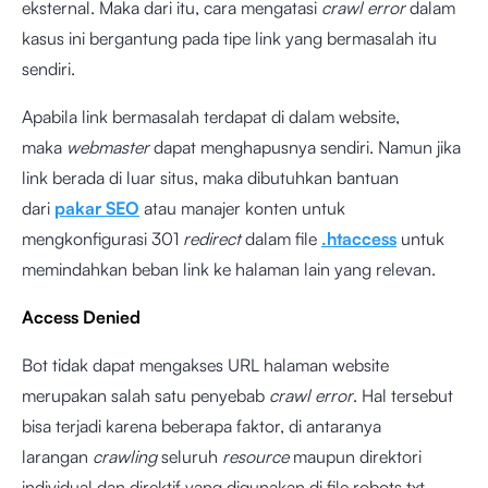
eksternal. Maka dari itu, cara mengatasi
crawl error
dalam
kasus ini bergantung pada tipe link yang bermasalah itu
sendiri.
Apabila link bermasalah terdapat di dalam website,
maka
webmaster
dapat menghapusnya sendiri. Namun jika
link berada di luar situs, maka dibutuhkan bantuan
dari
pakar SEO
atau manajer konten untuk
mengkonfigurasi 301
redirect
dalam file
.htaccess
untuk
memindahkan beban link ke halaman lain yang relevan.
Access Denied
Bot tidak dapat mengakses URL halaman website
merupakan salah satu penyebab
crawl error
. Hal tersebut
bisa terjadi karena beberapa faktor, di antaranya
larangan
crawling
seluruh
resource
maupun direktori
individual dan direktif yang digunakan di file robots.txt.