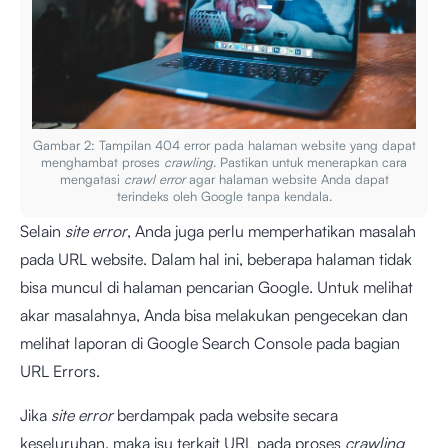
Gambar 2: Tampilan 404 error pada halaman website yang dapat
menghambat proses
crawling
. Pastikan untuk menerapkan cara
mengatasi
crawl error
agar halaman website Anda dapat
terindeks oleh Google tanpa kendala.
Selain
site error
, Anda juga perlu memperhatikan masalah
pada URL website. Dalam hal ini, beberapa halaman tidak
bisa muncul di halaman pencarian Google. Untuk melihat
akar masalahnya, Anda bisa melakukan pengecekan dan
melihat laporan di Google Search Console pada bagian
URL Errors.
Jika
site error
berdampak pada website secara
keseluruhan, maka isu terkait URL pada proses
crawling