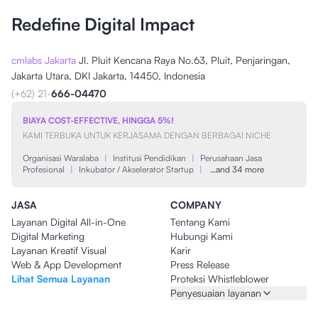
Redefine Digital Impact
cmlabs Jakarta
Jl. Pluit Kencana Raya No.63, Pluit, Penjaringan,
Jakarta Utara, DKI Jakarta, 14450, Indonesia
(+62) 21-
666-04470
BIAYA COST-EFFECTIVE, HINGGA 5%!
KAMI TERBUKA UNTUK KERJASAMA DENGAN BERBAGAI NICHE
Organisasi Waralaba
|
Institusi Pendidikan
|
Perusahaan Jasa
Profesional
|
Inkubator / Akselerator Startup
|
…and 34 more
JASA
COMPANY
Layanan Digital All-in-One
Tentang Kami
Digital Marketing
Hubungi Kami
Layanan Kreatif Visual
Karir
Web & App Development
Press Release
Lihat Semua Layanan
Proteksi Whistleblower
Penyesuaian layanan