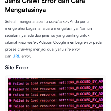
Jenis Crawl Error dan Cara
Mengatasinya
Setelah mengenal apa itu
crawl error
, Anda perlu
mengetahui bagaimana cara mengatasinya. Namun
sebelumnya, ada dua jenis isu yang penting untuk
dikenal
webmaster
. Adapun Google membagi
error
pada
proses
crawling
menjadi dua, yaitu
site
error
dan
URL
error
.
Site Error