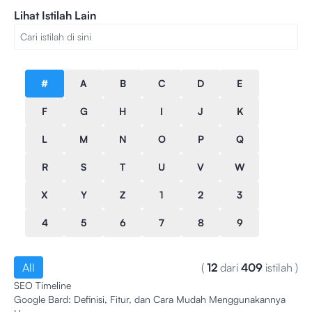
Lihat Istilah Lain
#
A
B
C
D
E
F
G
H
I
J
K
L
M
N
O
P
Q
R
S
T
U
V
W
X
Y
Z
1
2
3
4
5
6
7
8
9
All
(
12
dari
409
istilah
)
SEO Timeline
Google Bard: Definisi, Fitur, dan Cara Mudah Menggunakannya