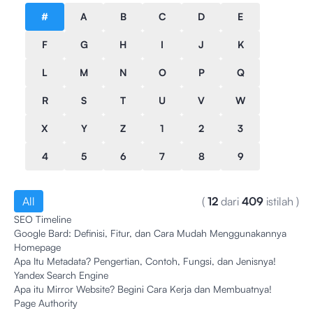
#
A
B
C
D
E
F
G
H
I
J
K
L
M
N
O
P
Q
R
S
T
U
V
W
X
Y
Z
1
2
3
4
5
6
7
8
9
All
(
12
dari
409
istilah
)
SEO Timeline
Google Bard: Definisi, Fitur, dan Cara Mudah Menggunakannya
Homepage
Apa Itu Metadata? Pengertian, Contoh, Fungsi, dan Jenisnya!
Yandex Search Engine
Apa itu Mirror Website? Begini Cara Kerja dan Membuatnya!
Page Authority