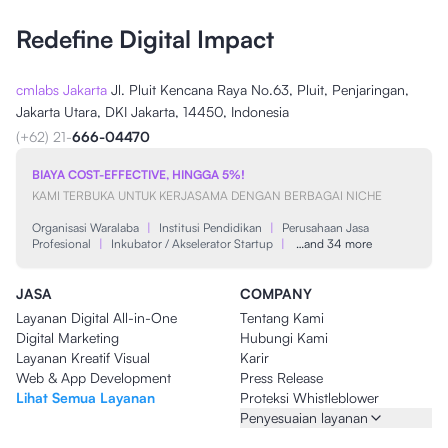
Redefine Digital Impact
cmlabs Jakarta
Jl. Pluit Kencana Raya No.63, Pluit, Penjaringan,
Jakarta Utara, DKI Jakarta, 14450, Indonesia
(+62) 21-
666-04470
BIAYA COST-EFFECTIVE, HINGGA 5%!
KAMI TERBUKA UNTUK KERJASAMA DENGAN BERBAGAI NICHE
Organisasi Waralaba
|
Institusi Pendidikan
|
Perusahaan Jasa
Profesional
|
Inkubator / Akselerator Startup
|
…and 34 more
JASA
COMPANY
Layanan Digital All-in-One
Tentang Kami
Digital Marketing
Hubungi Kami
Layanan Kreatif Visual
Karir
Web & App Development
Press Release
Lihat Semua Layanan
Proteksi Whistleblower
Penyesuaian layanan