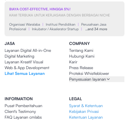
BIAYA COST-EFFECTIVE, HINGGA 5%!
KAMI TERBUKA UNTUK KERJASAMA DENGAN BERBAGAI NICHE
Organisasi Waralaba
|
Institusi Pendidikan
|
Perusahaan Jasa
Profesional
|
Inkubator / Akselerator Startup
|
…and 34 more
JASA
COMPANY
Layanan Digital All-in-One
Tentang Kami
Digital Marketing
Hubungi Kami
Layanan Kreatif Visual
Karir
Web & App Development
Press Release
Lihat Semua Layanan
Proteksi Whistleblower
Penyesuaian layanan
INFORMATION
LEGAL
Pusat Pemberitahuan
Syarat & Ketentuan
Client's Testimony
Kebijakan Privasi
FAQ Layanan cmlabs
Ketentuan Layanan