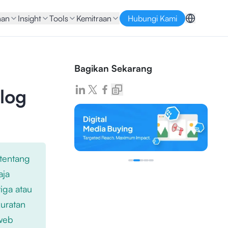
nan
Insight
Tools
Kemitraan
Hubungi Kami
Bagikan Sekarang
log
 tentang
aja
iga atau
kuratan
 web