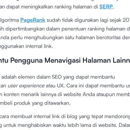
kan dapat meningkatkan ranking halaman di
SERP
.
lgoritma
PageRank
sudah tidak digunakan lagi sejak 20
sih dipertimbangkan dalam penentuan ranking halaman d
 Anda perlu menghubungkan satu halaman berotoritas de
ggunakan internal link.
u Pengguna Menavigasi Halaman Lainn
ink adalah elemen dalam SEO yang dapat membantu
kan
user experience
atau UX. Cara ini dapat membantu u
konten menarik lainnya di website Anda ataupun mem
beli produk yang ditawarkan.
n, cara membuat internal link di blog yang tepat mendoron
 untuk menghabiskan waktu lebih lama di website. Dalam