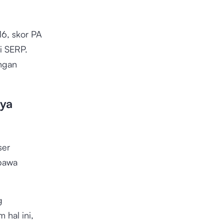
16, skor PA
i SERP.
ngan
ya
ser
bawa
g
 hal ini,