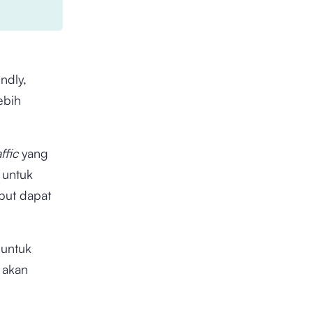
ndly,
ebih
affic
yang
 untuk
but dapat
 untuk
 akan