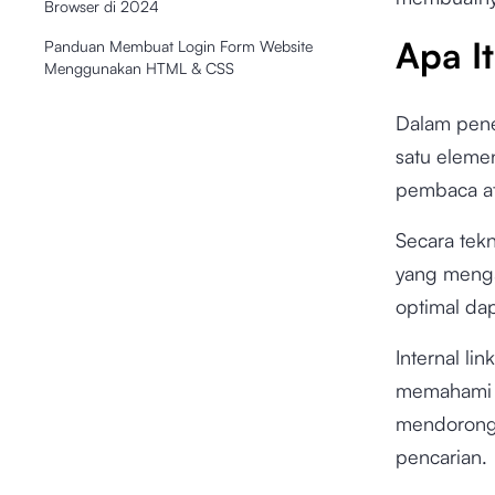
Browser di 2024
Apa It
Panduan Membuat Login Form Website
Menggunakan HTML & CSS
Dalam pener
satu eleme
pembaca at
Secara tekn
yang menga
optimal d
Internal l
memahami st
mendorong 
pencarian.