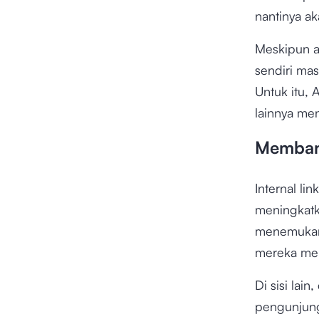
nantinya a
Meskipun a
sendiri ma
Untuk itu,
lainnya men
Membant
Internal l
meningkat
menemukan 
mereka mem
Di sisi lai
pengunjung