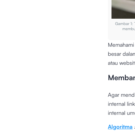
Gambar 1: 
membua
Memahami b
besar dalam
atau websit
Memba
Agar menda
internal l
internal u
Algoritma