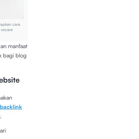
rapkan cara
 secara
kan manfaat
k bagi blog
ebsite
nakan
backlink
.
ari