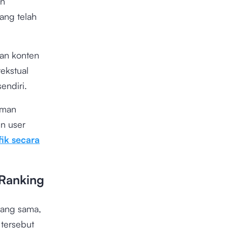
an
ang telah
n konten
ekstual
sendiri.
aman
n user
ik secara
Ranking
yang sama,
 tersebut