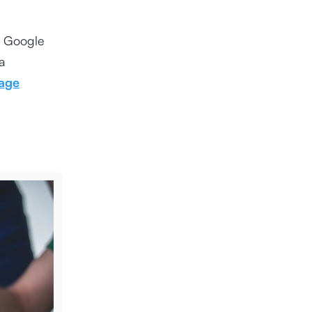
n Google
a
age