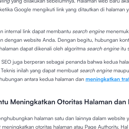
wling
yang dilakukan sebelumnya. Halaman web baru ak
etika Google mengikuti link yang ditautkan di halaman y
 internal link dapat membantu
search engine
menemuka
an dengan website Anda. Dengan begitu, hubungan kont
halaman dapat dikenali oleh algoritma
search engine
itu 
ink SEO juga berperan sebagai penanda bahwa kedua hal
 Teknis inilah yang dapat membuat
search engine
maupu
hubungan antara kedua halaman dan
meningkatkan traf
u Meningkatkan Otoritas Halaman dan 
ghubungkan halaman satu dan lainnya dalam website 
meningkatkan otoritas halaman atau Page Authority. Hal