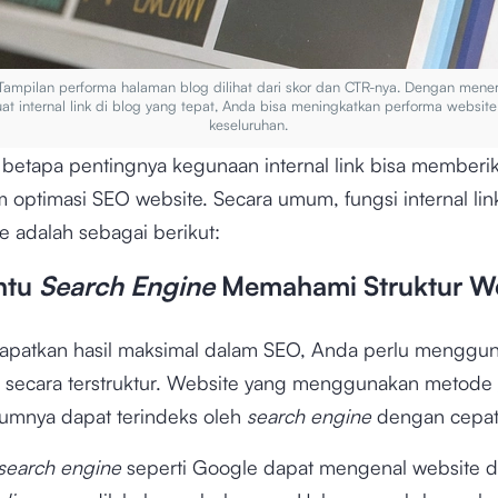
Tampilan performa halaman blog dilihat dari skor dan CTR-nya. Dengan mene
t internal link di blog yang tepat, Anda bisa meningkatkan performa website
keseluruhan.
etapa pentingnya kegunaan internal link bisa memberi
 optimasi SEO website. Secara umum, fungsi internal lin
e adalah sebagai berikut:
ntu
Search Engine
Memahami Struktur W
patkan hasil maksimal dalam SEO, Anda perlu menggu
ink secara terstruktur. Website yang menggunakan metode
mumnya dapat terindeks oleh
search engine
dengan cepat
search engine
seperti Google dapat mengenal website d