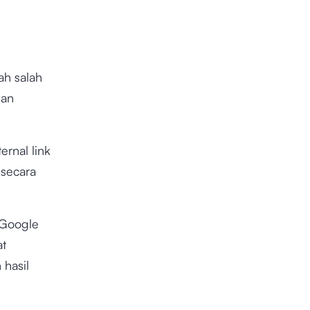
ah salah
kan
ernal link
secara
 Google
at
hasil