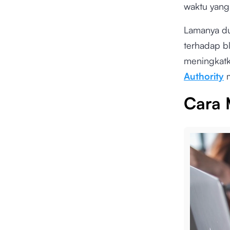
waktu yang
Lamanya d
terhadap bl
meningkatka
Authority
m
Cara 