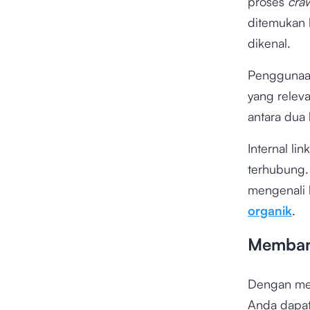
proses
cra
ditemukan k
dikenal.
Penggunaan
yang relev
antara dua 
Internal l
terhubung.
mengenali 
organik
.
Membant
Dengan men
Anda dapat 