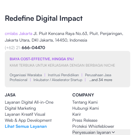
Redefine Digital Impact
cmlabs Jakarta
Jl. Pluit Kencana Raya No.63, Pluit, Penjaringan,
Jakarta Utara, DKI Jakarta, 14450, Indonesia
(+62) 21-
666-04470
BIAYA COST-EFFECTIVE, HINGGA 5%!
KAMI TERBUKA UNTUK KERJASAMA DENGAN BERBAGAI NICHE
Organisasi Waralaba
|
Institusi Pendidikan
|
Perusahaan Jasa
Profesional
|
Inkubator / Akselerator Startup
|
…and 34 more
JASA
COMPANY
Layanan Digital All-in-One
Tentang Kami
Digital Marketing
Hubungi Kami
Layanan Kreatif Visual
Karir
Web & App Development
Press Release
Lihat Semua Layanan
Proteksi Whistleblower
Penyesuaian layanan