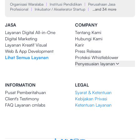
Organisasi Waralaba
|
Institusi Pendidikan
|
Perusahaan Jasa
Profesional
|
Inkubator / Akselerator Startup
|
…and 34 more
JASA
COMPANY
Layanan Digital All-in-One
Tentang Kami
Digital Marketing
Hubungi Kami
Layanan Kreatif Visual
Karir
Web & App Development
Press Release
Lihat Semua Layanan
Proteksi Whistleblower
Penyesuaian layanan
INFORMATION
LEGAL
Pusat Pemberitahuan
Syarat & Ketentuan
Client's Testimony
Kebijakan Privasi
FAQ Layanan cmlabs
Ketentuan Layanan