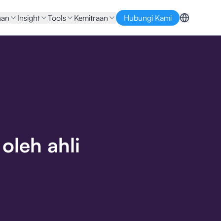
nan
Insight
Tools
Kemitraan
Hubungi Kami
oleh ahli