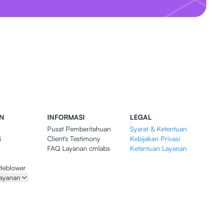
N
INFORMASI
LEGAL
Pusat Pemberitahuan
Syarat & Ketentuan
i
Client's Testimony
Kebijakan Privasi
FAQ Layanan cmlabs
Ketentuan Layanan
tleblower
layanan