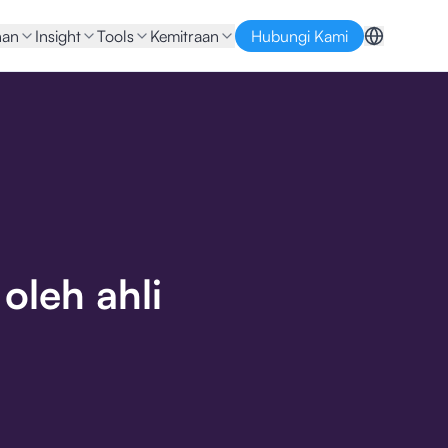
nan
Insight
Tools
Kemitraan
Hubungi Kami
oleh ahli