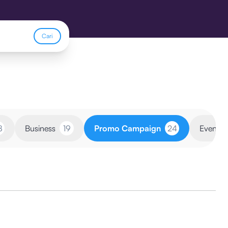
Cari
8
Business
19
Promo Campaign
24
Event