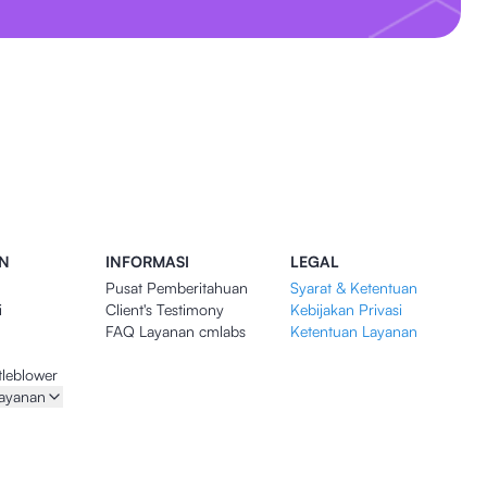
N
INFORMASI
LEGAL
Pusat Pemberitahuan
Syarat & Ketentuan
i
Client's Testimony
Kebijakan Privasi
FAQ Layanan cmlabs
Ketentuan Layanan
tleblower
layanan