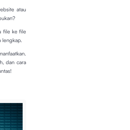
ebsite atau
 bukan?
ile ke file
h lengkap.
manfaatkan.
oh, dan cara
untas!