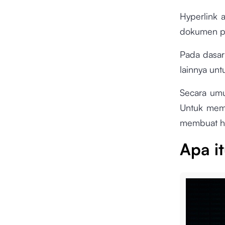
Hyperlink 
dokumen pre
Pada dasar
lainnya un
Secara umu
Untuk mempe
membuat hyp
Apa i