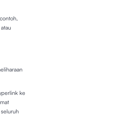
 contoh,
 atau
eliharaan
perlink ke
amat
 seluruh