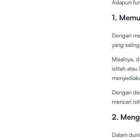
Adapun fung
1. Memu
Dengan me
yang salin
Misalnya, 
istilah at
menyediakan
Dengan dem
mencari ist
2. Meng
Dalam dunia