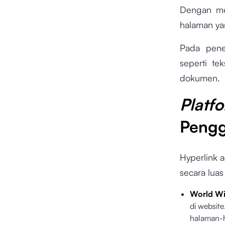
Dengan men
halaman ya
Pada pene
seperti te
dokumen.
Pla
Pengg
Hyperlink 
secara luas
World W
di websit
halaman-ha