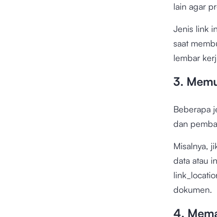
lain agar p
Jenis link 
saat membu
lembar kerj
3. Memu
Beberapa j
dan pembar
Misalnya, 
data atau 
link_locati
dokumen.
4. Mem