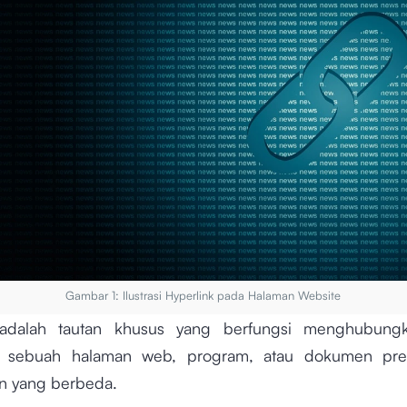
Gambar 1: Ilustrasi Hyperlink pada Halaman Website
 adalah tautan khusus yang berfungsi menghubung
di sebuah halaman web, program, atau dokumen pres
in yang berbeda.