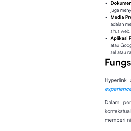
Dokume
juga meny
Media Pr
adalah m
situs web,
Aplikasi
atau Goog
sel atau r
Fungs
Hyperlink
experienc
Dalam pen
kontekstua
memberi ni