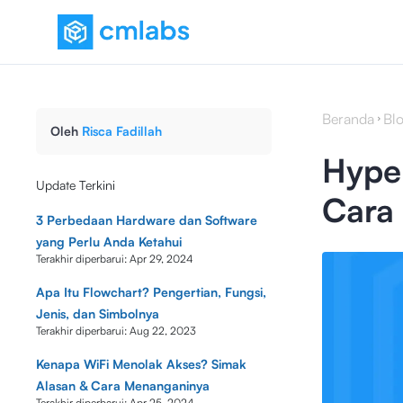
Beranda
Bl
Oleh
Risca Fadillah
Hyper
Update Terkini
Cara
3 Perbedaan Hardware dan Software
yang Perlu Anda Ketahui
Terakhir diperbarui:
Apr 29, 2024
Apa Itu Flowchart? Pengertian, Fungsi,
Jenis, dan Simbolnya
Terakhir diperbarui:
Aug 22, 2023
Kenapa WiFi Menolak Akses? Simak
Alasan & Cara Menanganinya
Terakhir diperbarui:
Apr 25, 2024