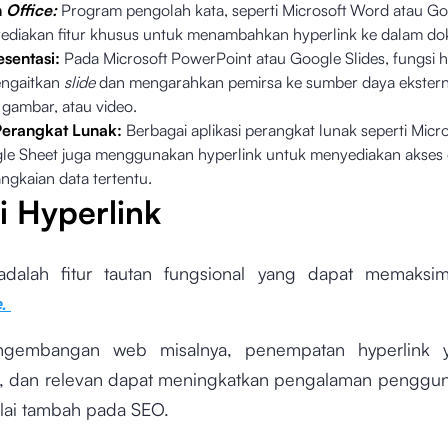
n
Office:
Program pengolah kata, seperti Microsoft Word atau Go
ediakan fitur khusus untuk menambahkan hyperlink ke dalam do
esentasi:
Pada Microsoft PowerPoint atau Google Slides, fungsi h
engaitkan
slide
dan mengarahkan pemirsa ke sumber daya eksterna
 gambar, atau video.
 Perangkat Lunak:
Berbagai aplikasi perangkat lunak seperti Micro
le Sheet juga menggunakan hyperlink untuk menyediakan akses c
angkaian data tertentu.
i Hyperlink
 adalah fitur tautan fungsional yang dapat memaks
e.
gembangan web misalnya, penempatan hyperlink y
l, dan relevan dapat meningkatkan pengalaman penggun
lai tambah pada SEO.