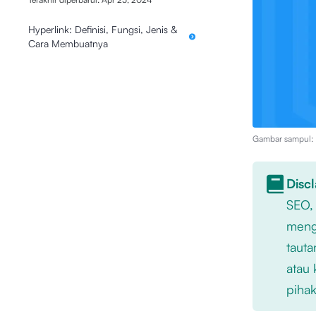
Hyperlink: Definisi, Fungsi, Jenis &
Cara Membuatnya
Gambar sampul: I
Disc
SEO,
mengu
tauta
atau 
pihak