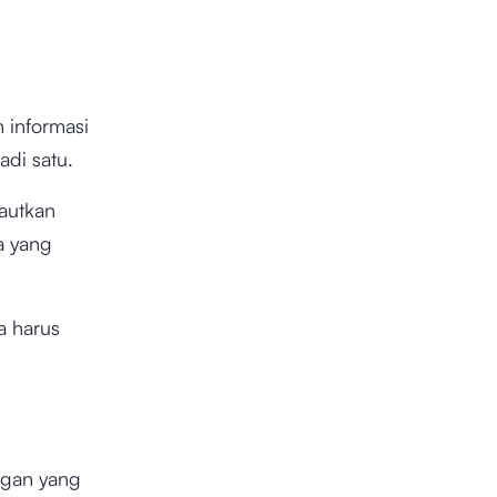
informasi
di satu.
autkan
a yang
a harus
engan yang