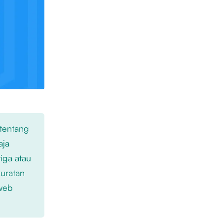
 tentang
aja
iga atau
kuratan
 web