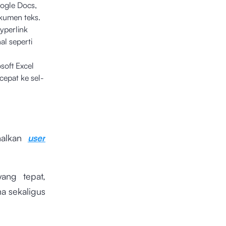
ogle Docs,
kumen teks.
yperlink
l seperti
soft Excel
epat ke sel-
imalkan
user
ang tepat,
a sekaligus