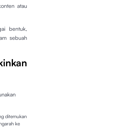
konten atau
ai bentuk,
alam sebuah
nkan
gunakan
ing ditemukan
ngarah ke