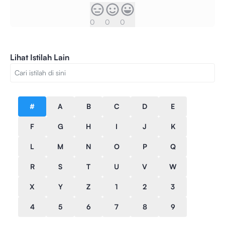
0
0
0
Lihat Istilah Lain
#
A
B
C
D
E
F
G
H
I
J
K
L
M
N
O
P
Q
R
S
T
U
V
W
X
Y
Z
1
2
3
4
5
6
7
8
9