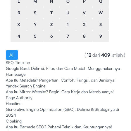
L
M
N
O
P
Q
R
S
T
U
V
W
X
Y
Z
1
2
3
4
5
6
7
8
9
All
(
12
dari
409
istilah
)
SEO Timeline
Google Bard: Definisi, Fitur, dan Cara Mudah Menggunakannya
Homepage
Apa Itu Metadata? Pengertian, Contoh, Fungsi, dan Jenisnya!
Yandex Search Engine
Apa itu Mirror Website? Begini Cara Kerja dan Membuatnya!
Page Authority
Headline
Generative Engine Optimization (GEO): Definisi & Strateginya di
2024
Cloaking
Apa Itu Barnacle SEO? Pahami Teknik dan Keuntungannya!