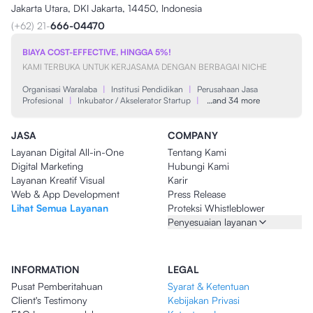
Jakarta Utara, DKI Jakarta, 14450, Indonesia
(+62) 21-
666-04470
BIAYA COST-EFFECTIVE, HINGGA 5%!
KAMI TERBUKA UNTUK KERJASAMA DENGAN BERBAGAI NICHE
Organisasi Waralaba
|
Institusi Pendidikan
|
Perusahaan Jasa
Profesional
|
Inkubator / Akselerator Startup
|
…and 34 more
JASA
COMPANY
Layanan Digital All-in-One
Tentang Kami
Digital Marketing
Hubungi Kami
Layanan Kreatif Visual
Karir
Web & App Development
Press Release
Lihat Semua Layanan
Proteksi Whistleblower
Penyesuaian layanan
INFORMATION
LEGAL
Pusat Pemberitahuan
Syarat & Ketentuan
Client's Testimony
Kebijakan Privasi