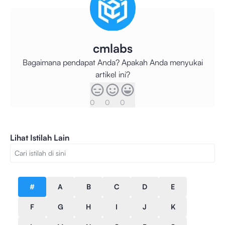
cmlabs
Bagaimana pendapat Anda? Apakah Anda menyukai
artikel ini?
0
0
0
Lihat Istilah Lain
#
A
B
C
D
E
F
G
H
I
J
K