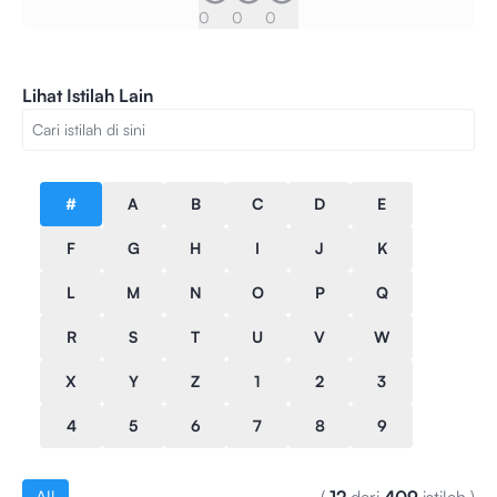
0
0
0
Lihat Istilah Lain
#
A
B
C
D
E
F
G
H
I
J
K
L
M
N
O
P
Q
R
S
T
U
V
W
X
Y
Z
1
2
3
4
5
6
7
8
9