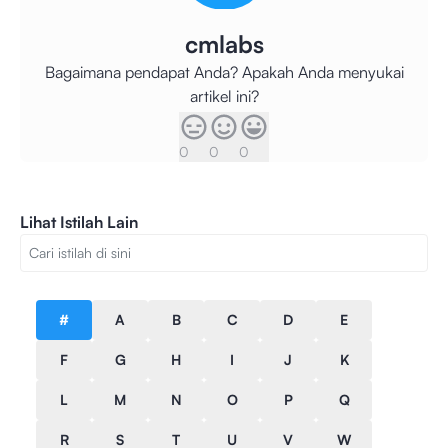
cmlabs
Bagaimana pendapat Anda? Apakah Anda menyukai
artikel ini?
0
0
0
Lihat Istilah Lain
#
A
B
C
D
E
F
G
H
I
J
K
L
M
N
O
P
Q
R
S
T
U
V
W