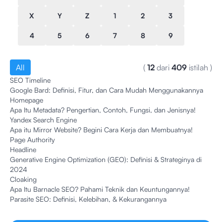
X
Y
Z
1
2
3
4
5
6
7
8
9
All
(
12
dari
409
istilah
)
SEO Timeline
Google Bard: Definisi, Fitur, dan Cara Mudah Menggunakannya
Homepage
Apa Itu Metadata? Pengertian, Contoh, Fungsi, dan Jenisnya!
Yandex Search Engine
Apa itu Mirror Website? Begini Cara Kerja dan Membuatnya!
Page Authority
Headline
Generative Engine Optimization (GEO): Definisi & Strateginya di
2024
Cloaking
Apa Itu Barnacle SEO? Pahami Teknik dan Keuntungannya!
Parasite SEO: Definisi, Kelebihan, & Kekurangannya