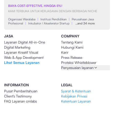
BIAYA COST-EFFECTIVE, HINGGA 5%!
KAMI TERBUKA UNTUK KERJASAMA DENGAN BERBAGAI NICHE
Organisasi Waralaba
|
Institusi Pendidikan
|
Perusahaan Jasa
Profesional
|
Inkubator / Akselerator Startup
|
…and 34 more
JASA
COMPANY
Layanan Digital All-in-One
Tentang Kami
Digital Marketing
Hubungi Kami
Layanan Kreatif Visual
Karir
Web & App Development
Press Release
Lihat Semua Layanan
Proteksi Whistleblower
Penyesuaian layanan
INFORMATION
LEGAL
Pusat Pemberitahuan
Syarat & Ketentuan
Client's Testimony
Kebijakan Privasi
FAQ Layanan cmlabs
Ketentuan Layanan