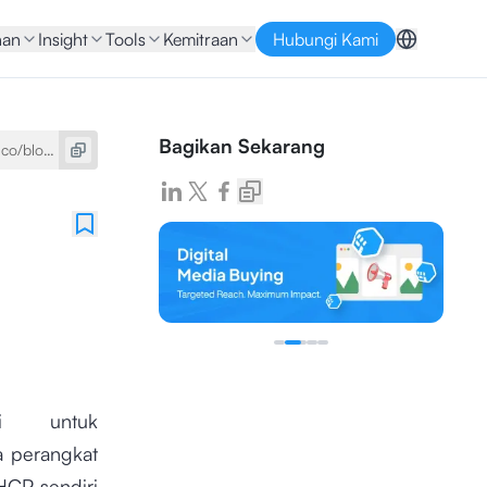
nan
Insight
Tools
Kemitraan
Hubungi Kami
Bagikan Sekarang
i untuk
a perangkat
HCP sendiri