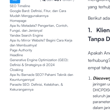
SEO Timeline
yang terhu
Google Bard: Definisi, Fitur, dan Cara
Mudah Menggunakannya
Berikut ad
Homepage
Apa Itu Metadata? Pengertian, Contoh,
1. Klie
Fungsi, dan Jenisnya!
Yandex Search Engine
Tanpa D
Apa itu Mirror Website? Begini Cara Kerja
dan Membuatnya!
Page Authority
Apakah And
Headline
terhubung?
Generative Engine Optimization (GEO):
Definisi & Strateginya di 2024
empat tahap
Cloaking
Apa Itu Barnacle SEO? Pahami Teknik dan
Discover
Keuntungannya!
jaringan 
Parasite SEO: Definisi, Kelebihan, &
Kekurangannya
DHCPDISC
seluruh j
parameter
dalam jar