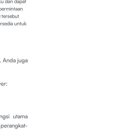
ku dan dapat
 permintaan
s
tersebut
rsedia untuk
. Anda juga
.
er:
ngsi utama
perangkat-