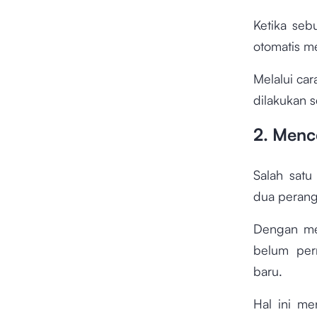
Ketika seb
otomatis m
Melalui cara
dilakukan s
2. Menc
Salah satu
dua perang
Dengan me
belum per
baru.
Hal ini me