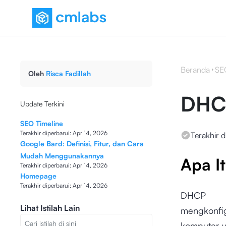
Beranda
SE
Oleh
Risca Fadillah
DHC
Update Terkini
SEO Timeline
Terakhir diperbarui:
Apr 14, 2026
Terakhir d
Google Bard: Definisi, Fitur, dan Cara
Mudah Menggunakannya
Apa I
Terakhir diperbarui:
Apr 14, 2026
Homepage
Terakhir diperbarui:
Apr 14, 2026
DHCP s
Lihat Istilah Lain
mengkonfi
komputer y