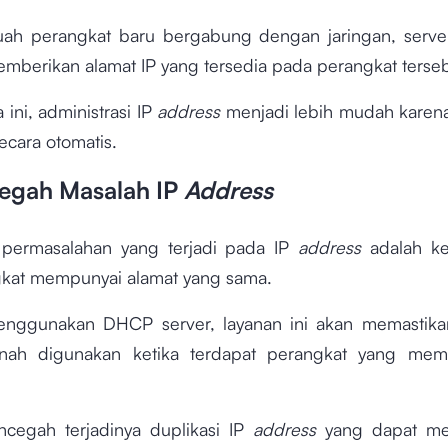
uah perangkat baru bergabung dengan jaringan, server
emberikan alamat IP yang tersedia pada perangkat terse
 ini, administrasi IP
address
menjadi lebih mudah karen
ecara otomatis.
egah Masalah IP
Address
 permasalahan yang terjadi pada IP
address
adalah k
kat mempunyai alamat yang sama.
nggunakan DHCP server, layanan ini akan memastikan
nah digunakan ketika terdapat perangkat yang memi
ncegah terjadinya duplikasi IP
address
yang dapat me