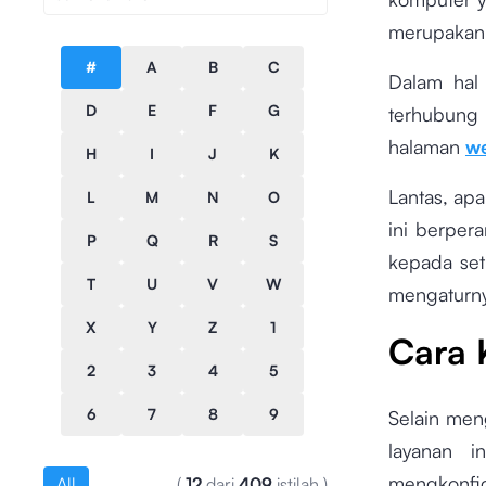
merupakan 
#
A
B
C
Dalam hal 
D
E
F
G
terhubung
halaman
we
H
I
J
K
Lantas, ap
L
M
N
O
ini berper
P
Q
R
S
kepada set
T
U
V
W
mengaturny
X
Y
Z
1
Cara 
2
3
4
5
6
7
8
9
Selain men
layanan i
mengkonfi
All
(
12
dari
409
istilah
)