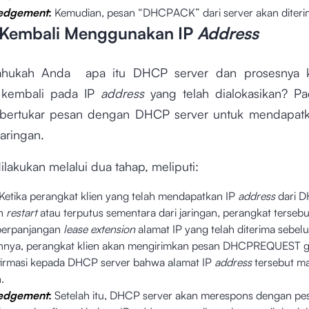
edgement
:
Kemudian, pesan “DHCPACK” dari server akan diteri
n Kembali Menggunakan IP
Address
 tahukah Anda apa itu DHCP server dan prosesnya ke
 kembali pada IP
address
yang telah dialokasikan? Pad
 bertukar pesan dengan DHCP server untuk mendapat
aringan.
dilakukan melalui dua tahap, meliputi:
Ketika perangkat klien yang telah mendapatkan IP
address
dari 
an
restart
atau terputus sementara dari jaringan, perangkat terseb
perpanjangan
lease extension
alamat IP yang telah diterima sebe
nnya, perangkat klien akan mengirimkan pesan DHCPREQUEST 
rmasi kepada DHCP server bahwa alamat IP
address
tersebut ma
n.
edgement
:
Setelah itu, DHCP server akan merespons dengan p