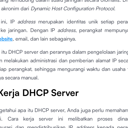
akronim dari
Dynamic Host Configuration Protocol
.
ini, IP
address
merupakan identitas unik setiap per
 ke jaringan. Dengan IP
address
, perangkat mempunya
bsite
, email, dan lain sebagainya.
a itu DHCP server dan perannya dalam pengelolaan jarin
an melakukan administrasi dan pemberian alamat IP
seca
iap perangkat, sehingga mengurangi waktu dan usaha 
a secara manual.
Kerja DHCP Server
getahui apa itu DHCP server, Anda juga perlu memahami
ni. Cara kerja server ini melibatkan proses din
gurasi dan mendistribusikan IP
address
kepada peran