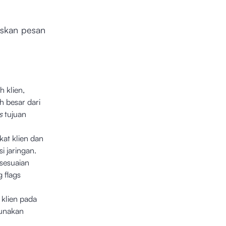
uskan pesan
 klien,
h besar dari
s
tujuan
t klien dan
 jaringan.
sesuaian
g flags
 klien pada
gunakan