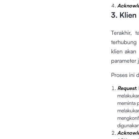
Acknowl
3. Klie
Terakhir,
terhubung
klien akan
parameter j
Proses ini 
Request
:
melakuk
meminta 
melakuka
mengkonfi
digunaka
Acknowl