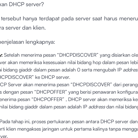
an DHCP server?
tersebut hanya terdapat pada server saat harus mener
a server dan klien.
 penjelasan lengkapnya:
y
:
Setelah menerima pesan “DHCPDISCOVER” yang disiarkan oleh
er akan memeriksa kesesuaian nilai bidang hop dalam pesan lebi
lai bidang giaddr dalam pesan adalah 0 serta mengubah IP
addres
HCPDISCOVER” ke DHCP server.
P Server akan menerima pesan “DHCPDISCOVER” dari perangka
 dengan pesan “DHCPOFFER” yang berisi penawaran konfigurasi
menerima pesan “DHCPOFFER” , DHCP server akan memeriksa ke
nilai bidang giaddr dalam pesan adalah IP
address
dan nilai bidan
Pada tahap ini, proses pertukaran pesan antara DHCP server dan
rti klien mengakses jaringan untuk pertama kalinya tanpa meng
ver.