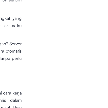
angkat yang
i akses ke
gan? Server
ra otomatis
tanpa perlu
 cara kerja
amis dalam
gkat klien