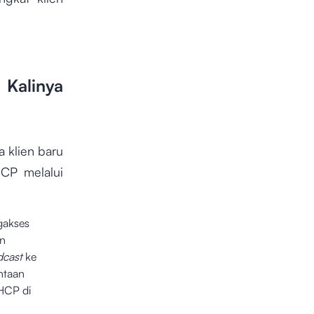
 Kalinya
 klien baru
HCP melalui
akses
an
dcast
ke
ntaan
DHCP di