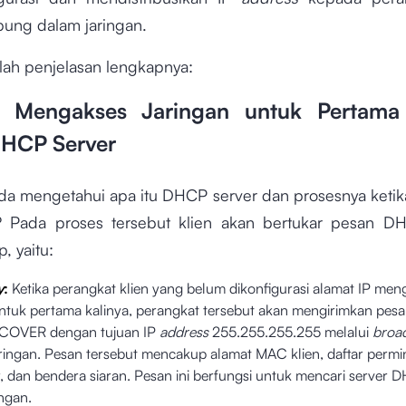
bung dalam jaringan.
alah penjelasan lengkapnya:
n Mengakses Jaringan untuk Pertama
HCP Server
a mengetahui apa itu DHCP server dan prosesnya ketika
 Pada proses tersebut klien akan bertukar pesan D
, yaitu:
y
:
Ketika perangkat klien yang belum dikonfigurasi alamat IP
meng
untuk pertama kalinya, perangkat tersebut akan mengirimkan pes
OVER dengan tujuan IP
address
255.255.255.255 melalui
broa
aringan. Pesan tersebut mencakup alamat MAC klien, daftar permi
, dan bendera siaran. Pesan ini berfungsi untuk mencari server 
ingan.