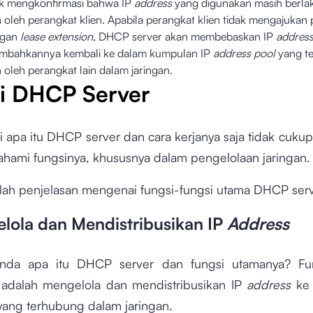
k mengkonfirmasi bahwa IP
address
yang digunakan masih berla
 oleh perangkat klien. Apabila perangkat klien tidak mengajukan
ngan
lease extension
, DHCP server akan membebaskan IP
addres
mbahkannya kembali ke dalam kumpulan IP
address pool
yang te
 oleh perangkat lain dalam jaringan.
i DHCP Server
 apa itu DHCP server dan cara kerjanya saja tidak cukup
hami fungsinya, khususnya dalam pengelolaan jaringan
alah penjelasan mengenai fungsi-fungsi utama DHCP serv
elola dan Mendistribusikan IP
Address
nda apa itu DHCP server dan fungsi utamanya? Fu
i adalah mengelola dan mendistribusikan IP
address
ke 
yang terhubung dalam jaringan.