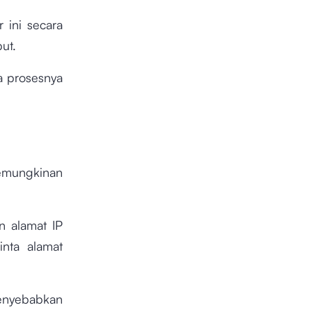
 ini secara
but.
a prosesnya
emungkinan
 alamat IP
nta alamat
nyebabkan