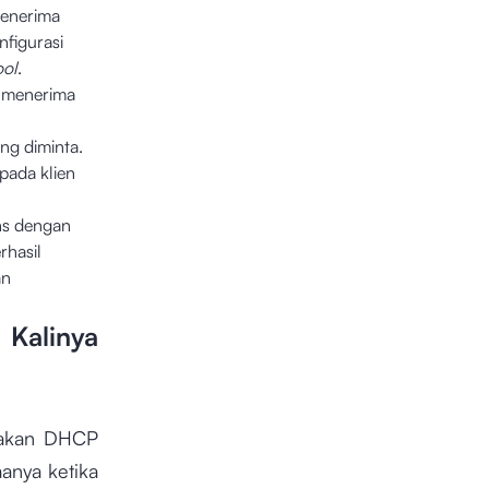
enerima
figurasi
ool
.
 menerima
ng diminta.
pada klien
ns dengan
rhasil
an
 Kalinya
nakan DHCP
anya ketika