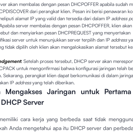
ver akan membalas dengan pesan DHCPOFFER apabila sudah m
PDISCOVER dari perangkat klien. Pesan ini berisi penawaran kon
meliputi alamat IP yang valid dan tersedia dari dalam IP
address p
Apabila server membalas dengan pesan DHCPOFFER, klien akan
rsebut dan menyiarkan pesan DHCPREQUEST yang menyertakan
fikasi server untuk menunjukkan server terpilih dan IP
address
ya
g tidak dipilih oleh klien akan mengalokasikan alamat
tersebut ke
edgement
:
Setelah proses tersebut, DHCP server akan merespo
PACK untuk mengonfirmasi bahwa konfigurasi jaringan telah be
n. Sekarang, perangkat klien dapat berkomunikasi di dalam jaring
kan IP
address
yang telah diberikan.
n Mengakses Jaringan untuk Pertama
 DHCP Server
memiliki cara kerja yang berbeda saat tidak menggu
akah Anda mengetahui apa itu DHCP server dan perbeda