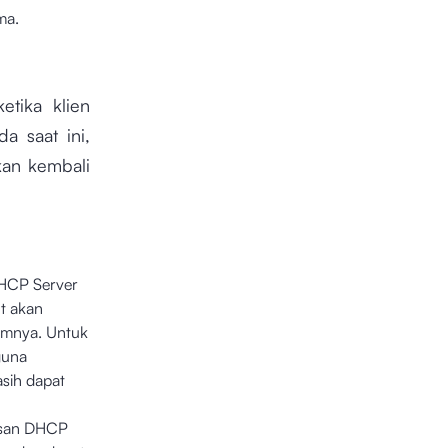
ma.
tika klien
a saat ini,
kan kembali
DHCP Server
ut akan
lumnya. Untuk
guna
sih dapat
esan DHCP