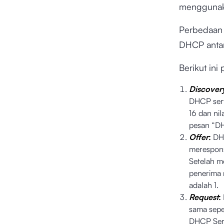
menggunak
Perbedaan 
DHCP antar
Berikut ini
Discover
DHCP serv
16 dan ni
pesan “D
Offer
:
DHC
merespons
Setelah 
penerima 
adalah 1.
Request
:
sama sepe
DHCP Ser