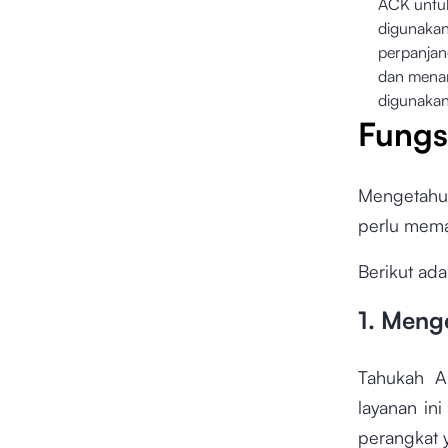
ACK untu
digunakan
perpanja
dan mena
digunakan
Fungs
Mengetahui
perlu mema
Berikut ad
1. Meng
Tahukah A
layanan in
perangkat 