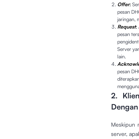
Offer
:
Ser
pesan DHC
jaringan, 
Request
:
pesan te
pengidenti
Server yan
lain.
Acknowl
pesan DHC
diterapka
mengguna
2. Klie
Dengan
Meskipun 
server, ap