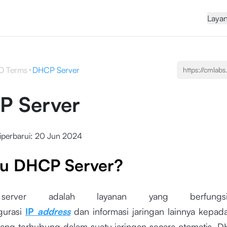
Laya
O Terms
DHCP Server
P Server
iperbarui:
20 Jun 2024
tu DHCP Server?
erver adalah layanan yang berfungs
gurasi
IP
address
dan informasi jaringan lainnya kepad
ang terhubung dalam suatu jaringan secara otomatis. D