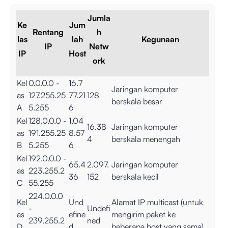
Jumla
Ke
Jum
Rentang
h
las
lah
Kegunaan
IP
Netw
IP
Host
ork
Kel
0.0.0.0 -
16.7
Jaringan komputer
as
127.255.25
77.21
128
berskala besar
A
5.255
6
Kel
128.0.0.0 -
1.04
16.38
Jaringan komputer
as
191.255.25
8.57
4
berskala menengah
B
5.255
6
Kel
192.0.0.0 -
65.4
2.097.
Jaringan komputer
as
223.255.2
36
152
berskala kecil
C
55.255
224.0.0.0
Kel
Und
Alamat IP multicast (untuk
-
Undefi
as
efine
mengirim paket ke
239.255.2
ned
D
d
beberapa host yang sama)