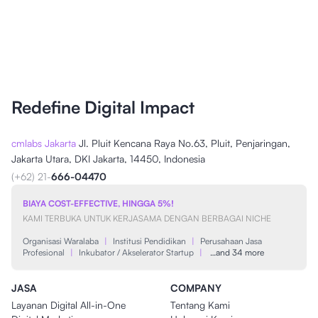
Redefine Digital Impact
cmlabs Jakarta
Jl. Pluit Kencana Raya No.63, Pluit, Penjaringan,
Jakarta Utara, DKI Jakarta, 14450, Indonesia
(+62) 21-
666-04470
BIAYA COST-EFFECTIVE, HINGGA 5%!
KAMI TERBUKA UNTUK KERJASAMA DENGAN BERBAGAI NICHE
Organisasi Waralaba
|
Institusi Pendidikan
|
Perusahaan Jasa
Profesional
|
Inkubator / Akselerator Startup
|
…and 34 more
JASA
COMPANY
Layanan Digital All-in-One
Tentang Kami