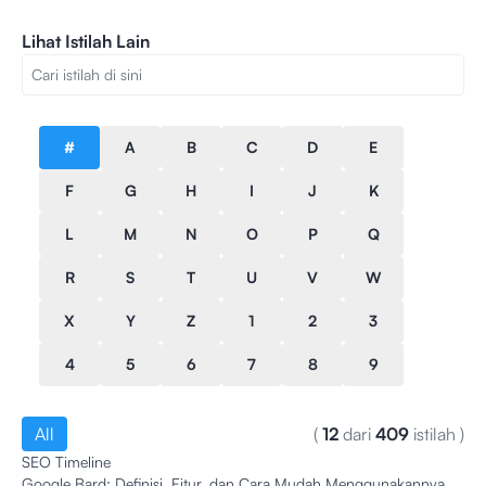
Lihat Istilah Lain
#
A
B
C
D
E
F
G
H
I
J
K
L
M
N
O
P
Q
R
S
T
U
V
W
X
Y
Z
1
2
3
4
5
6
7
8
9
All
(
12
dari
409
istilah
)
SEO Timeline
Google Bard: Definisi, Fitur, dan Cara Mudah Menggunakannya