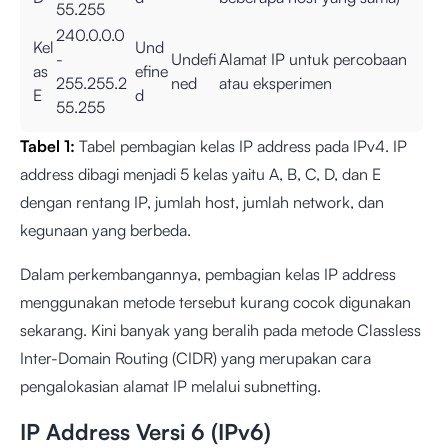
55.255
240.0.0.0
Kel
Und
-
Undefi
Alamat IP untuk percobaan
as
efine
255.255.2
ned
atau eksperimen
E
d
55.255
Tabel 1:
Tabel pembagian kelas IP address pada IPv4. IP
address dibagi menjadi 5 kelas yaitu A, B, C, D, dan E
dengan rentang IP, jumlah host, jumlah network, dan
kegunaan yang berbeda.
Dalam perkembangannya, pembagian kelas IP address
menggunakan metode tersebut kurang cocok digunakan
sekarang. Kini banyak yang beralih pada metode Classless
Inter-Domain Routing (CIDR) yang merupakan cara
pengalokasian alamat IP melalui subnetting.
IP Address Versi 6 (IPv6)