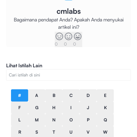
cmlabs
Bagaimana pendapat Anda? Apakah Anda menyukai
artikel ini?
0
0
0
Lihat Istilah Lain
#
A
B
C
D
E
F
G
H
I
J
K
L
M
N
O
P
Q
R
S
T
U
V
W