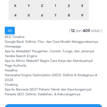
X
Y
Z
1
2
3
4
5
6
7
8
9
All
(
12
dari
409
istilah
)
SEO Timeline
Google Bard: Definisi, Fitur, dan Cara Mudah Menggunakannya
Homepage
Apa Itu Metadata? Pengertian, Contoh, Fungsi, dan Jenisnya!
Yandex Search Engine
Apa itu Mirror Website? Begini Cara Kerja dan Membuatnya!
Page Authority
Headline
Generative Engine Optimization (GEO): Definisi & Strateginya di
2024
Cloaking
Apa Itu Barnacle SEO? Pahami Teknik dan Keuntungannya!
Parasite SEO: Definisi, Kelebihan, & Kekurangannya