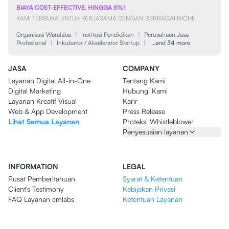
BIAYA COST-EFFECTIVE, HINGGA 5%!
KAMI TERBUKA UNTUK KERJASAMA DENGAN BERBAGAI NICHE
Organisasi Waralaba
|
Institusi Pendidikan
|
Perusahaan Jasa
Profesional
|
Inkubator / Akselerator Startup
|
…and 34 more
JASA
COMPANY
Layanan Digital All-in-One
Tentang Kami
Digital Marketing
Hubungi Kami
Layanan Kreatif Visual
Karir
Web & App Development
Press Release
Lihat Semua Layanan
Proteksi Whistleblower
Penyesuaian layanan
INFORMATION
LEGAL
Pusat Pemberitahuan
Syarat & Ketentuan
Client's Testimony
Kebijakan Privasi
FAQ Layanan cmlabs
Ketentuan Layanan