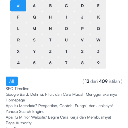
#
A
B
C
D
E
F
G
H
I
J
K
L
M
N
O
P
Q
R
S
T
U
V
W
X
Y
Z
1
2
3
4
5
6
7
8
9
All
(
12
dari
409
istilah
)
SEO Timeline
Google Bard: Definisi, Fitur, dan Cara Mudah Menggunakannya
Homepage
Apa Itu Metadata? Pengertian, Contoh, Fungsi, dan Jenisnya!
Yandex Search Engine
Apa itu Mirror Website? Begini Cara Kerja dan Membuatnya!
Page Authority