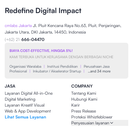
Redefine Digital Impact
cmlabs Jakarta
Jl. Pluit Kencana Raya No.63, Pluit, Penjaringan,
Jakarta Utara, DKI Jakarta, 14450, Indonesia
(+62) 21-
666-04470
BIAYA COST-EFFECTIVE, HINGGA 5%!
KAMI TERBUKA UNTUK KERJASAMA DENGAN BERBAGAI NICHE
Organisasi Waralaba
|
Institusi Pendidikan
|
Perusahaan Jasa
Profesional
|
Inkubator / Akselerator Startup
|
…and 34 more
JASA
COMPANY
Layanan Digital All-in-One
Tentang Kami
Digital Marketing
Hubungi Kami
Layanan Kreatif Visual
Karir
Web & App Development
Press Release
Lihat Semua Layanan
Proteksi Whistleblower
Penyesuaian layanan