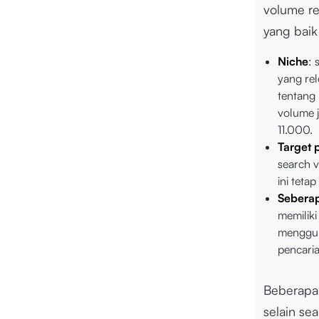
volume re
yang baik
Niche
: 
yang re
tentang
volume 
11.000.
Target 
search 
ini teta
Seberap
memiliki
menggu
pencari
Beberapa 
selain se