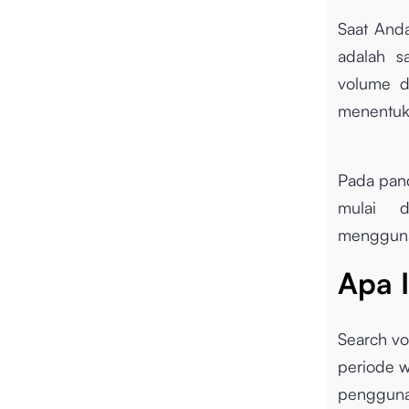
Saat Anda
adalah s
volume di
menentuk
Pada pand
mulai d
mengguna
Apa 
Search vo
periode w
pengguna 