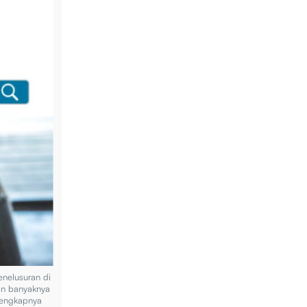
nelusuran di
an banyaknya
 lengkapnya