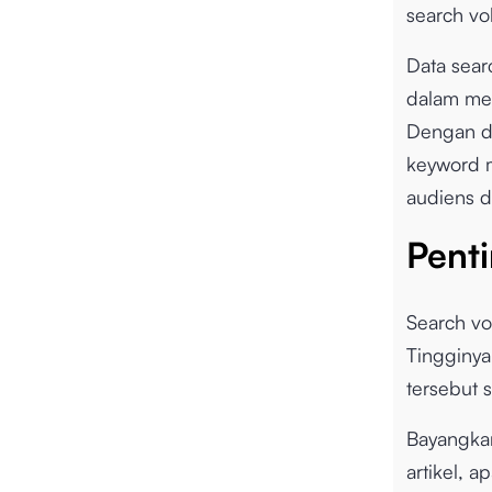
search vo
Data sear
dalam men
Dengan da
keyword m
audiens d
Pent
Search vo
Tingginya
tersebut 
Bayangka
artikel, a