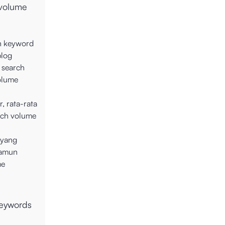
 volume
an keyword
blog
 search
olume
, rata-rata
rch volume
 yang
 namun
me
keywords