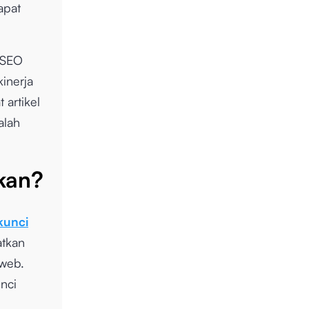
apat
 SEO
inerja
 artikel
alah
kan?
 kunci
atkan
 web.
unci