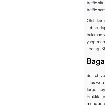
traffic s
traffic sa
Oleh kare
sebab da
halaman w
yang mem
strategi 
Baga
Search vo
situs web
target ke
Praktik t
mengguna