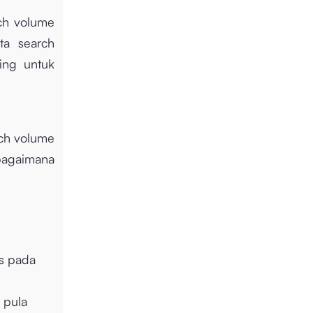
rch volume
ta search
ting untuk
rch volume
agaimana
ds pada
 pula