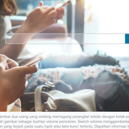
ambar dua orang yang sedang memegang perangkat seluler dengan kotak pe
ah gambar sebagai ilustrasi volume pencarian. Search volume menggambark
n yang terjadi pada suatu topik atau kata kunci tertentu. Dapatkan informasi