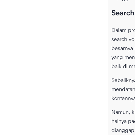
Search
Dalam pro
search vo
besarnya 
yang memu
baik di me
Sebalikny
mendatang
kontennya
Namun, kit
halnya pa
dianggap 