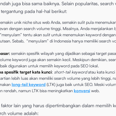
ndah juga bisa sama baiknya. Selain popularitas, search
 tergantung pada hal-hal berikut:
semakin unik niche situs web Anda, semakin sulit pula menemuk
levan dengan search volume tinggi. Misalnya, Anda menjalankan 
 “menyulam” tentu akan sulit untuk menemukan keyword dengan
jutaan. Sebab, “menyulam” di Indonesia hanya memiliki search v
pasar:
semakin spesifik wilayah yang dijadikan sebagai target pasar
volume keyword juga akan semakin kecil. Meskipun demikian, sea
p baik digunakan untuk memilih keyword pada SEO lokal.
a spesifik target kata kunci
:
short-tail keyword
atau kata kunci
 artian lebih luas akan memiliki search volume yang lebih tinggi,
nakan
long-tail keyword
(LTK) juga baik untuk SEO. Meski volu
an rendah, namun LTK bisa meningkatkan
konversi
web.
faktor lain yang harus dipertimbangkan dalam memilih 
arch volume adalah: