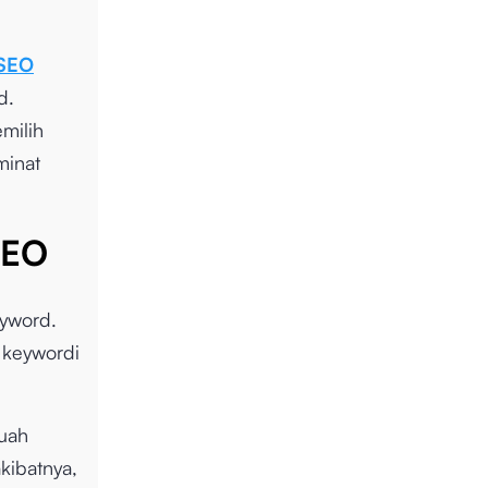
 SEO
d.
milih
minat
SEO
eyword.
 keywordi
uah
akibatnya,