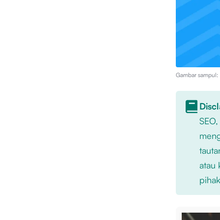
Gambar sampul: I
Disc
SEO,
mengu
tauta
atau 
pihak