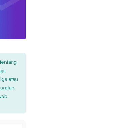
 tentang
aja
iga atau
kuratan
 web