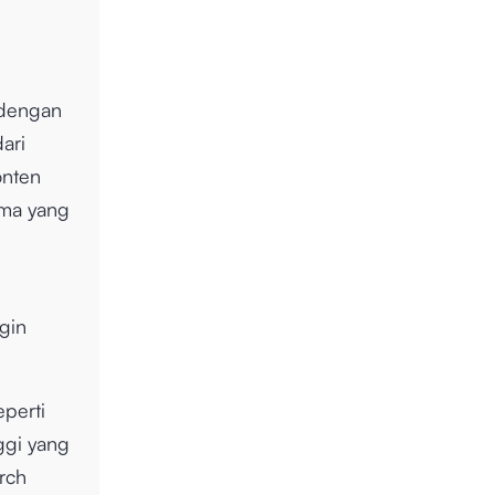
 dengan
ari
onten
rma yang
gin
eperti
ggi yang
rch