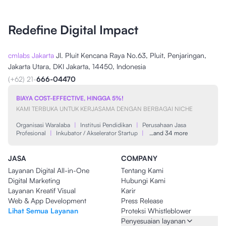
Redefine Digital Impact
cmlabs Jakarta
Jl. Pluit Kencana Raya No.63, Pluit, Penjaringan,
Jakarta Utara, DKI Jakarta, 14450, Indonesia
(+62) 21-
666-04470
BIAYA COST-EFFECTIVE, HINGGA 5%!
KAMI TERBUKA UNTUK KERJASAMA DENGAN BERBAGAI NICHE
Organisasi Waralaba
|
Institusi Pendidikan
|
Perusahaan Jasa
Profesional
|
Inkubator / Akselerator Startup
|
…and 34 more
JASA
COMPANY
Layanan Digital All-in-One
Tentang Kami
Digital Marketing
Hubungi Kami
Layanan Kreatif Visual
Karir
Web & App Development
Press Release
Lihat Semua Layanan
Proteksi Whistleblower
Penyesuaian layanan