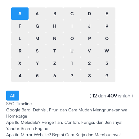
#
A
B
C
D
E
F
G
H
I
J
K
L
M
N
O
P
Q
R
S
T
U
V
W
X
Y
Z
1
2
3
4
5
6
7
8
9
All
(
12
dari
409
istilah
)
SEO Timeline
Google Bard: Definisi, Fitur, dan Cara Mudah Menggunakannya
Homepage
Apa Itu Metadata? Pengertian, Contoh, Fungsi, dan Jenisnya!
Yandex Search Engine
Apa itu Mirror Website? Begini Cara Kerja dan Membuatnya!