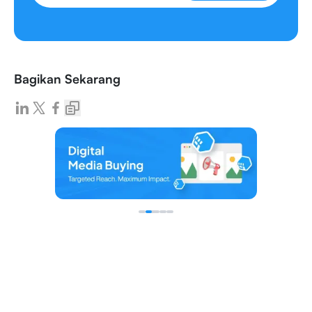
Bagikan Sekarang