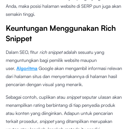
Anda, maka posisi halaman website di SERP pun juga akan
semakin tinggi.
Keuntungan Menggunakan Rich
Snippet
Dalam SEO, fitur
rich snippet
adalah sesuatu yang
menguntungkan bagi pemilik website maupun
user.
Algoritma
Google akan mengambil informasi relevan
dari halaman situs dan menyertakannya di halaman hasil
pencarian dengan visual yang menarik.
Sebagai contoh, cuplikan atau
snippet
seputar ulasan akan
menampilkan rating berbintang di tiap penyedia produk
atau konten yang diinginkan. Adapun untuk pencarian
terkait prosedur,
snippet
yang ditampilkan merupakan