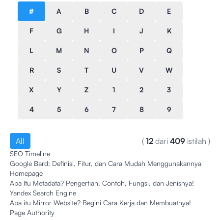
#
A
B
C
D
E
F
G
H
I
J
K
L
M
N
O
P
Q
R
S
T
U
V
W
X
Y
Z
1
2
3
4
5
6
7
8
9
All
(
12
dari
409
istilah
)
SEO Timeline
Google Bard: Definisi, Fitur, dan Cara Mudah Menggunakannya
Homepage
Apa Itu Metadata? Pengertian, Contoh, Fungsi, dan Jenisnya!
Yandex Search Engine
Apa itu Mirror Website? Begini Cara Kerja dan Membuatnya!
Page Authority