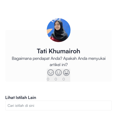
Tati Khumairoh
Bagaimana pendapat Anda? Apakah Anda menyukai
artikel ini?
0
0
0
Lihat Istilah Lain