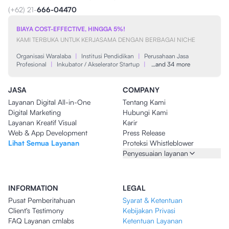
(+62) 21-
666-04470
BIAYA COST-EFFECTIVE, HINGGA 5%!
KAMI TERBUKA UNTUK KERJASAMA DENGAN BERBAGAI NICHE
Organisasi Waralaba
|
Institusi Pendidikan
|
Perusahaan Jasa
Profesional
|
Inkubator / Akselerator Startup
|
…and 34 more
JASA
COMPANY
Layanan Digital All-in-One
Tentang Kami
Digital Marketing
Hubungi Kami
Layanan Kreatif Visual
Karir
Web & App Development
Press Release
Lihat Semua Layanan
Proteksi Whistleblower
Penyesuaian layanan
INFORMATION
LEGAL
Pusat Pemberitahuan
Syarat & Ketentuan
Client's Testimony
Kebijakan Privasi
FAQ Layanan cmlabs
Ketentuan Layanan