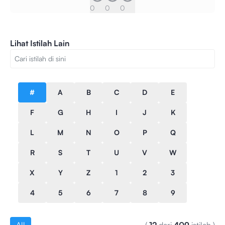
0
0
0
Lihat Istilah Lain
#
A
B
C
D
E
F
G
H
I
J
K
L
M
N
O
P
Q
R
S
T
U
V
W
X
Y
Z
1
2
3
4
5
6
7
8
9