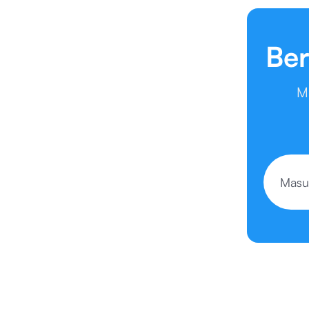
Ber
M