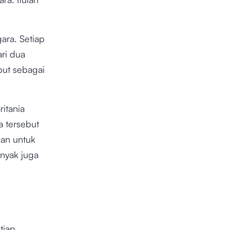
ara. Setiap
ari dua
but sebagai
itania
a tersebut
kan untuk
nyak juga
tiap