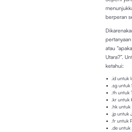
menunjukka
berperan se
Dikarenaka
pertanyaan
atau “apak
Utara?”. Un
ketahui:
.id untuk 
.sg untuk
.th untuk 
.kr untuk 
.hk untu
.jp untuk
.fr untuk 
.de untuk