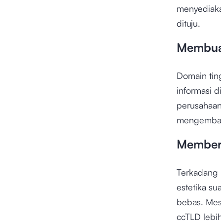
menyediaka
dituju.
Membuat
Domain tin
informasi 
perusahaan
mengembang
Memberi
Terkadang 
estetika s
bebas. Mes
ccTLD lebih