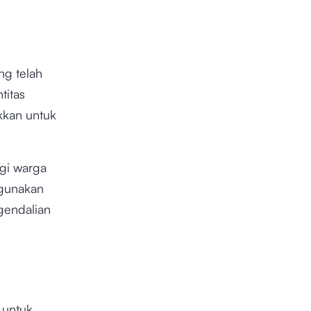
ng telah
titas
kkan untuk
agi warga
ggunakan
gendalian
 untuk