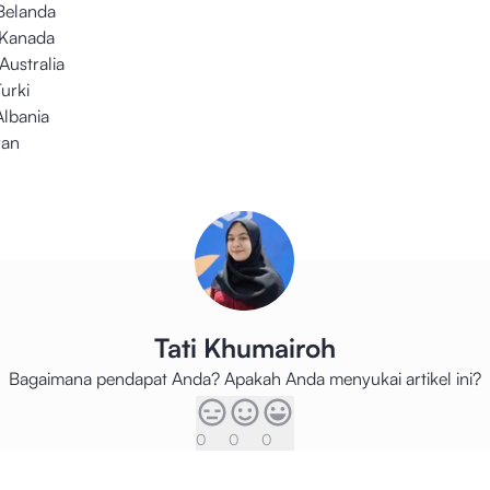
 Belanda
 Kanada
Australia
Turki
Albania
ran
Tati Khumairoh
Bagaimana pendapat Anda? Apakah Anda menyukai artikel ini?
0
0
0