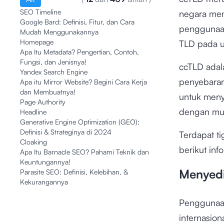
SEO Timeline
negara memi
Google Bard: Definisi, Fitur, dan Cara
penggunaa
Mudah Menggunakannya
Homepage
TLD pada 
Apa Itu Metadata? Pengertian, Contoh,
Fungsi, dan Jenisnya!
ccTLD adal
Yandex Search Engine
penyebaran
Apa itu Mirror Website? Begini Cara Kerja
dan Membuatnya!
untuk meny
Page Authority
dengan mu
Headline
Generative Engine Optimization (GEO):
Definisi & Strateginya di 2024
Terdapat t
Cloaking
berikut inf
Apa Itu Barnacle SEO? Pahami Teknik dan
Keuntungannya!
Menyedi
Parasite SEO: Definisi, Kelebihan, &
Kekurangannya
Penggunaa
internasio