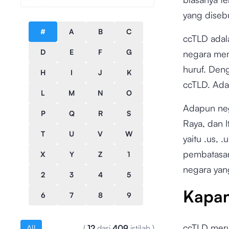
yang diseb
#
A
B
C
ccTLD adal
D
E
F
G
negara memi
huruf. Deng
H
I
J
K
ccTLD. Ada
L
M
N
O
Adapun neg
P
Q
R
S
Raya, dan 
T
U
V
W
yaitu .us, 
pembatasan
X
Y
Z
1
negara yan
2
3
4
5
Kapan
6
7
8
9
ccTLD meru
All
(
12
dari
409
istilah
)