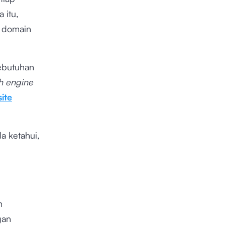
 itu,
 domain
ebutuhan
h engine
ite
a ketahui,
n
gan