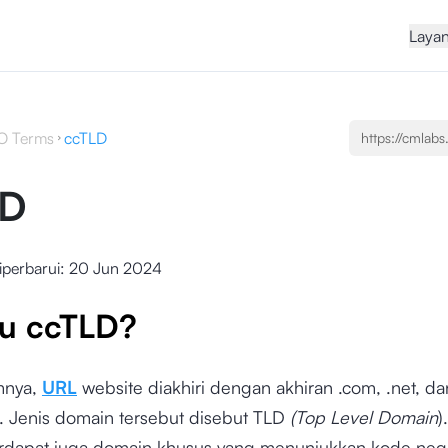
Laya
O Terms
ccTLD
LD
iperbarui:
20 Jun 2024
tu ccTLD?
mnya,
URL
website diakhiri dengan akhiran .com, .net, dan
. Jenis domain tersebut disebut TLD
(Top Level Domain
)
erdapat juga domain khusus yang menunjukkan kode negar