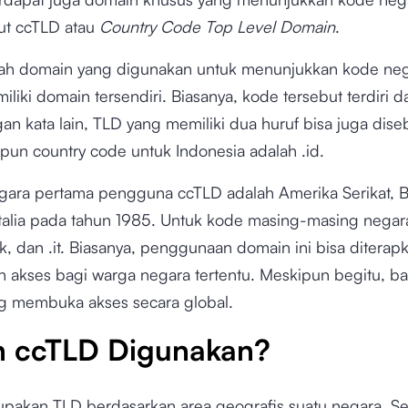
ut ccTLD atau
Country Code Top Level Domain
.
ah domain yang digunakan untuk menunjukkan kode neg
liki domain tersendiri. Biasanya, kode tersebut terdiri d
an kata lain, TLD yang memiliki dua huruf bisa juga dise
pun country code untuk Indonesia adalah .id.
ara pertama pengguna ccTLD adalah Amerika Serikat, Br
Italia pada tahun 1985. Untuk kode masing-masing negar
.uk, dan .it. Biasanya, penggunaan domain ini bisa diterap
 akses bagi warga negara tertentu. Meskipun begitu, ba
g membuka akses secara global.
 ccTLD Digunakan?
pakan TLD berdasarkan area geografis suatu negara. Se