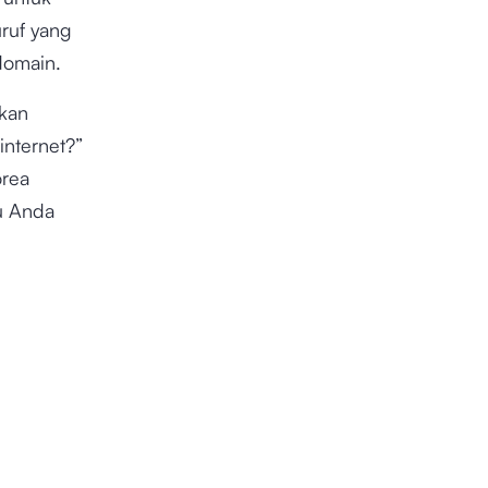
ruf yang
domain.
ukan
internet?”
orea
lu Anda