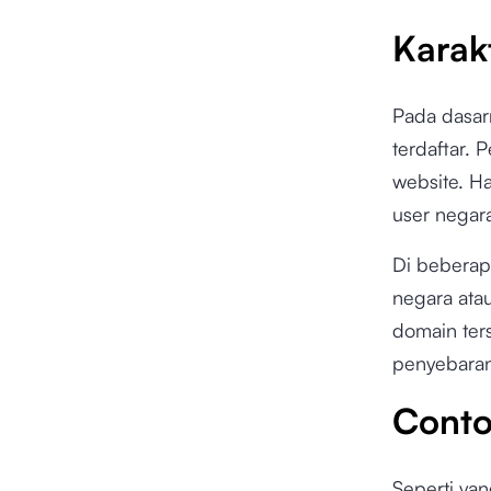
Karak
Pada dasar
terdaftar.
website. H
user negara
Di beberap
negara ata
domain ters
penyebaran 
Conto
Seperti ya