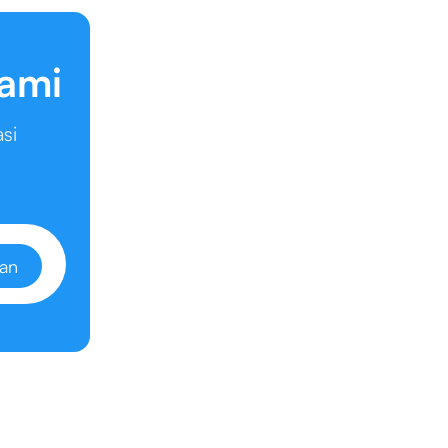
kami
si
an