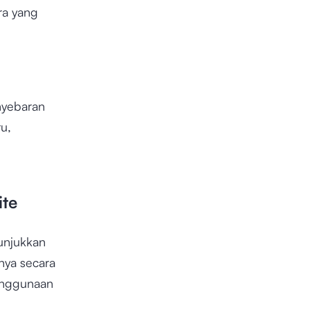
ra yang
nyebaran
u,
ite
unjukkan
nya secara
enggunaan