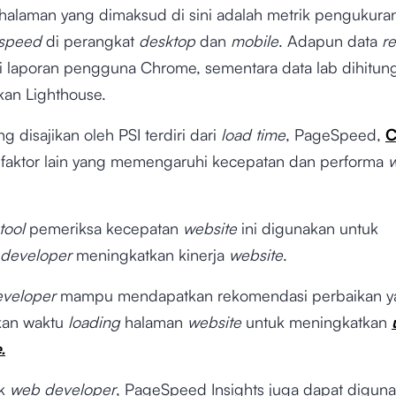
halaman yang dimaksud di sini adalah metrik pengukur
speed
di perangkat
desktop
dan
mobile
. Adapun data
r
ri laporan pengguna Chrome, sementara data lab dihitun
an Lighthouse.
g disajikan oleh PSI terdiri dari
load time
, PageSpeed,
C
 faktor lain yang memengaruhi kecepatan dan performa
w
tool
pemeriksa kecepatan
website
ini digunakan untuk
developer
meningkatkan kinerja
website
.
veloper
mampu mendapatkan rekomendasi perbaikan y
kan waktu
loading
halaman
website
untuk meningkatkan
.
uk
web developer
, PageSpeed Insights juga dapat digun