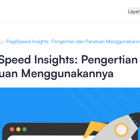
Laya
og
PageSpeed Insights: Pengertian dan Panduan Menggunakann
peed Insights: Pengertian
uan Menggunakannya