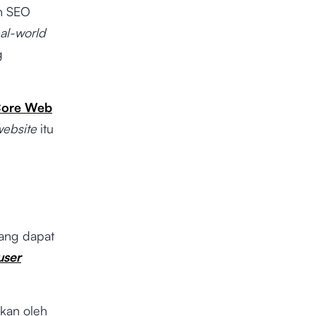
an SEO
eal-world
g
ore Web
ebsite
itu
ang dapat
user
akan oleh