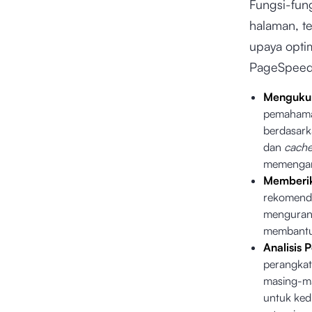
Fungsi-fun
halaman, t
upaya opti
PageSpeed 
Mengukur
pemahaman
berdasark
dan
cach
memengar
Memberik
rekomenda
mengurang
membantu 
Analisis 
perangkat
masing-ma
untuk ked