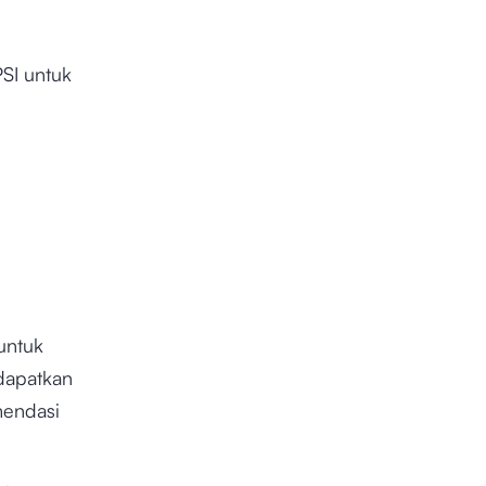
PSI untuk
untuk
ndapatkan
mendasi