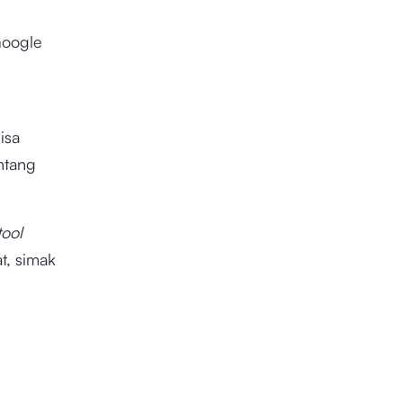
Google
isa
ntang
tool
t, simak