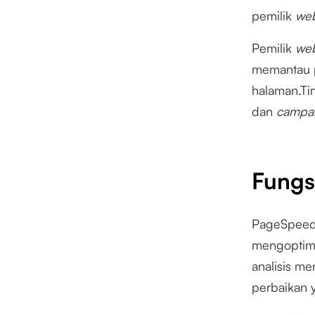
pemilik
web
Pemilik
web
memantau 
halaman.T
dan
campa
Fungs
PageSpeed 
mengoptim
analisis m
perbaikan 