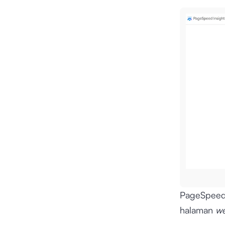
PageSpeed 
halaman
we