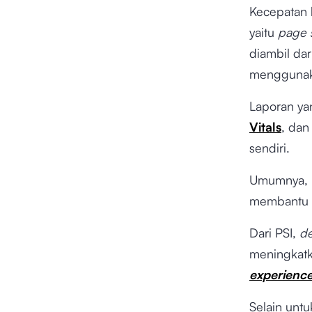
Kecepatan 
yaitu
page 
diambil da
menggunak
Laporan yan
Vitals
, dan
sendiri.
Umumnya,
membantu
Dari PSI,
de
meningkat
experience
Selain unt