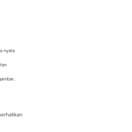
a nyata
atan
gambar,
perhatikan