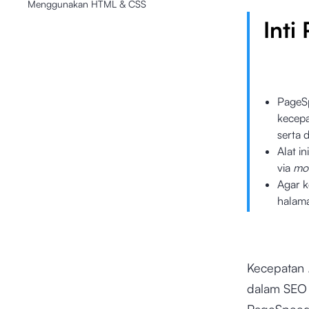
Menggunakan HTML & CSS
Inti
PageSp
kecepa
serta 
Alat i
via
mob
Agar k
halama
Kecepatan
dalam SEO 
PageSpeed 