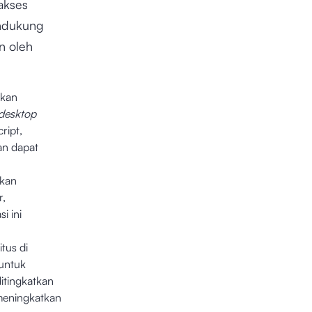
akses
endukung
n oleh
ikan
desktop
ript,
an dapat
ikan
r,
i ini
tus di
untuk
itingkatkan
meningkatkan