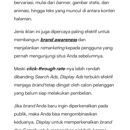
bervariasi, mulai dari
banner
, gambar statis, dan
animasi, hingga teks yang muncul di antara konten
halaman.
Jenis iklan ini juga dipercaya paling efektif untuk
membangun
brand awareness
dan
menjalankan
remarketing
kepada pengguna yang
pernah mengunjungi situs Anda sebelumnya.
Meski
click-through rate
-nya lebih rendah
dibanding
Search Ads
,
Display Ads
terbukti efektif
menjaga
brand
tetap diingat oleh calon pelanggan
yang belum siap melakukan pembelian.
Jika
brand
Anda baru ingin diperkenalkan pada
publik, maka Anda bisa mengombinasikan
keduanya.
Display
untuk memperkenalkan
brand
dan
Search
untuk menangkap niat beli, karena