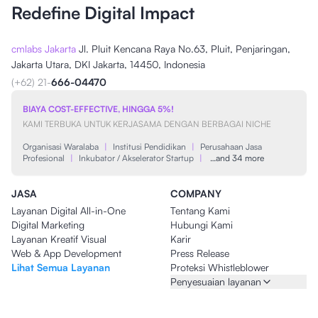
Redefine Digital Impact
cmlabs Jakarta
Jl. Pluit Kencana Raya No.63, Pluit, Penjaringan,
Jakarta Utara, DKI Jakarta, 14450, Indonesia
(+62) 21-
666-04470
BIAYA COST-EFFECTIVE, HINGGA 5%!
KAMI TERBUKA UNTUK KERJASAMA DENGAN BERBAGAI NICHE
Organisasi Waralaba
|
Institusi Pendidikan
|
Perusahaan Jasa
Profesional
|
Inkubator / Akselerator Startup
|
…and 34 more
JASA
COMPANY
Layanan Digital All-in-One
Tentang Kami
Digital Marketing
Hubungi Kami
Layanan Kreatif Visual
Karir
Web & App Development
Press Release
Lihat Semua Layanan
Proteksi Whistleblower
Penyesuaian layanan