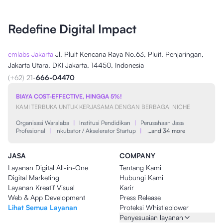
Redefine Digital Impact
cmlabs Jakarta
Jl. Pluit Kencana Raya No.63, Pluit, Penjaringan,
Jakarta Utara, DKI Jakarta, 14450, Indonesia
(+62) 21-
666-04470
BIAYA COST-EFFECTIVE, HINGGA 5%!
KAMI TERBUKA UNTUK KERJASAMA DENGAN BERBAGAI NICHE
Organisasi Waralaba
|
Institusi Pendidikan
|
Perusahaan Jasa
Profesional
|
Inkubator / Akselerator Startup
|
…and 34 more
JASA
COMPANY
Layanan Digital All-in-One
Tentang Kami
Digital Marketing
Hubungi Kami
Layanan Kreatif Visual
Karir
Web & App Development
Press Release
Lihat Semua Layanan
Proteksi Whistleblower
Penyesuaian layanan