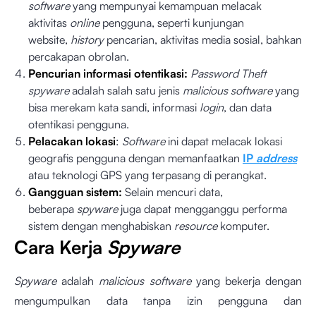
software
yang mempunyai kemampuan melacak
aktivitas
online
pengguna, seperti kunjungan
website,
history
pencarian, aktivitas media sosial, bahkan
percakapan obrolan.
Pencurian informasi otentikasi:
Password Theft
spyware
adalah salah satu jenis
malicious software
yang
bisa merekam kata sandi, informasi
login
, dan data
otentikasi pengguna.
Pelacakan lokasi
:
Software
ini dapat melacak lokasi
geografis pengguna dengan memanfaatkan
IP
address
atau teknologi GPS yang terpasang di perangkat.
Gangguan sistem:
Selain mencuri data,
beberapa
spyware
juga dapat mengganggu performa
sistem dengan menghabiskan
resource
komputer.
Cara Kerja
Spyware
Spyware
adalah
malicious software
yang bekerja dengan
mengumpulkan data tanpa izin pengguna dan