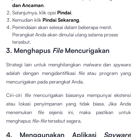
dan Ancaman
.
Selanjutnya, klik opsi
Pindai
.
Kemudian klik
Pindai Sekarang
.
Pemindaian akan selesai dalam beberapa menit.
Perangkat Anda akan dimulai ulang selama proses
tersebut.
3. Menghapus
File
Mencurigakan
Strategi lain untuk menghilangkan
malware
dan
spyware
adalah dengan mengidentifikasi
file
atau program yang
mencurigakan pada perangkat Anda.
Ciri-ciri
file
mencurigakan biasanya mempunyai ekstensi
atau lokasi penyimpanan yang tidak biasa. Jika Anda
menemukan
file
sejenis ini, maka pastikan untuk
menghapus
file-file
tersebut segera.
4. Menggunakan Aplikasi
Spyware