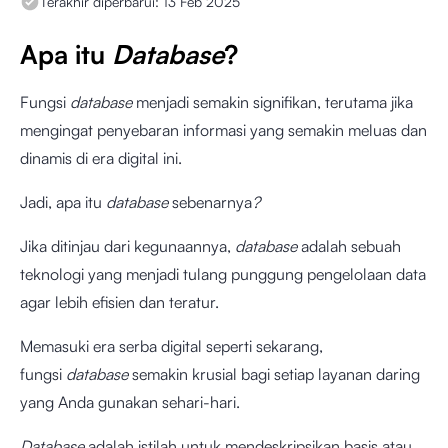
Terakhir diperbarui:
13 Feb 2025
Apa itu
Database
?
Fungsi
database
menjadi semakin signifikan, terutama jika
mengingat penyebaran informasi yang semakin meluas dan
dinamis di era digital ini.
Jadi, apa itu
database
sebenarnya
?
Jika ditinjau dari kegunaannya,
database
adalah sebuah
teknologi yang menjadi tulang punggung pengelolaan data
agar lebih efisien dan teratur.
Memasuki era serba digital seperti sekarang,
fungsi
database
semakin krusial bagi setiap layanan daring
yang Anda gunakan sehari-hari.
Database
adalah istilah untuk mendeskripsikan basis atau