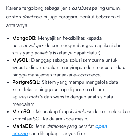
Karena tergolong sebagai jenis
database
paling umum,
contoh
database
ini juga beragam. Berikut beberapa di
antaranya:
MongoDB
: Menyajikan fleksibilitas kepada
para
developer
dalam mengembangkan aplikasi dan
situs yang
scalable
(skalanya dapat diatur).
MySQL
: Dianggap sebagai solusi sempurna untuk
website dinamis dalam menyimpan dan mencatat data,
hingga manajemen transaksi
e-commerce.
PostgreSQL
: Sistem yang mampu mengelola data
kompleks sehingga sering digunakan dalam
aplikasi
mobile
dan website dengan analisis data
mendalam.
MemSQL:
Mencakup fungsi
database
dalam melakukan
kompilasi SQL ke dalam kode mesin.
MariaDB
: Jenis
database
yang bersifat
open
source
dan dilengkapi banyak fitur.