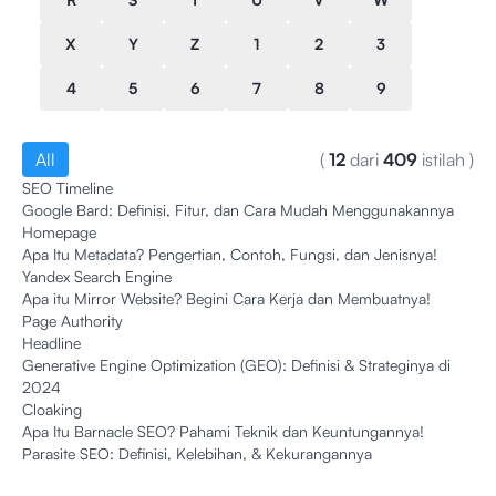
X
Y
Z
1
2
3
4
5
6
7
8
9
All
(
12
dari
409
istilah
)
SEO Timeline
Google Bard: Definisi, Fitur, dan Cara Mudah Menggunakannya
Homepage
Apa Itu Metadata? Pengertian, Contoh, Fungsi, dan Jenisnya!
Yandex Search Engine
Apa itu Mirror Website? Begini Cara Kerja dan Membuatnya!
Page Authority
Headline
Generative Engine Optimization (GEO): Definisi & Strateginya di
2024
Cloaking
Apa Itu Barnacle SEO? Pahami Teknik dan Keuntungannya!
Parasite SEO: Definisi, Kelebihan, & Kekurangannya