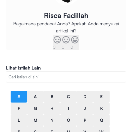
Risca Fadillah
Bagaimana pendapat Anda? Apakah Anda menyukai
artikel ini?
0
0
0
Lihat Istilah Lain
#
A
B
C
D
E
F
G
H
I
J
K
L
M
N
O
P
Q
R
S
T
U
V
W