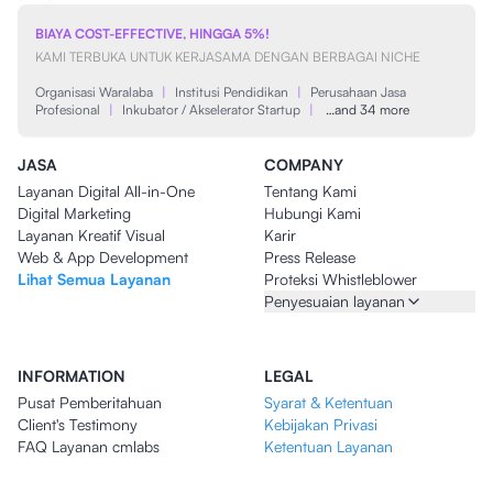
BIAYA COST-EFFECTIVE, HINGGA 5%!
KAMI TERBUKA UNTUK KERJASAMA DENGAN BERBAGAI NICHE
Organisasi Waralaba
|
Institusi Pendidikan
|
Perusahaan Jasa
Profesional
|
Inkubator / Akselerator Startup
|
…and 34 more
JASA
COMPANY
Layanan Digital All-in-One
Tentang Kami
Digital Marketing
Hubungi Kami
Layanan Kreatif Visual
Karir
Web & App Development
Press Release
Lihat Semua Layanan
Proteksi Whistleblower
Penyesuaian layanan
INFORMATION
LEGAL
Pusat Pemberitahuan
Syarat & Ketentuan
Client's Testimony
Kebijakan Privasi
FAQ Layanan cmlabs
Ketentuan Layanan