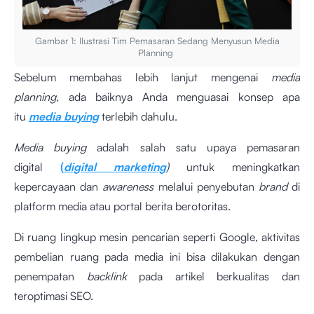
Gambar 1: Ilustrasi Tim Pemasaran Sedang Menyusun Media
Planning
Sebelum membahas lebih lanjut mengenai
media
planning,
ada baiknya Anda menguasai konsep apa
itu
media buying
terlebih dahulu.
Media buying
adalah salah satu upaya pemasaran
digital
(
digital marketing
)
untuk meningkatkan
kepercayaan dan
awareness
melalui penyebutan
brand
di
platform media atau portal berita berotoritas.
Di ruang lingkup mesin pencarian seperti Google, aktivitas
pembelian ruang pada media ini bisa dilakukan dengan
penempatan
backlink
pada artikel berkualitas dan
teroptimasi SEO.