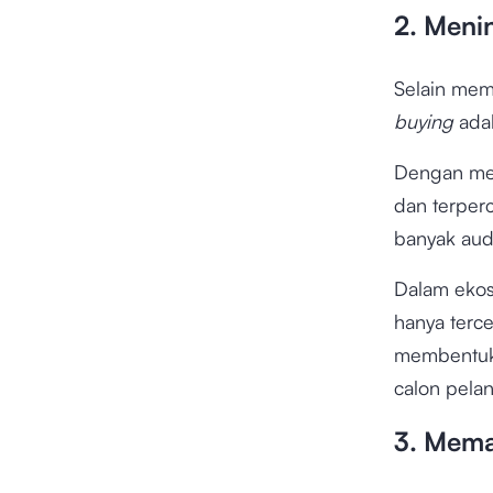
2. Meni
Selain mem
buying
ada
Dengan memb
dan terper
banyak audi
Dalam ekos
hanya terc
membentuk 
calon pela
3. Mema