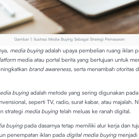
Gambar 1: Ilustrasi Media Buying Sebagai Strategi Pemasaran
nya
, media buying
adalah upaya pembelian ruang iklan 
latform
media atau portal berita yang bertujuan untuk m
eningkatkan
brand awareness,
serta menambah otoritas d
edia buying
adalah metode yang sering digunakan pada
vensional, seperti TV, radio, surat kabar, atau majalah. 
 strategi
media buying
telah meluas ke ranah digital.
dia buying
pada dasarnya tetap memiliki alur kerja dan tu
un penempatan iklan pada
digital media buying
menjadi 