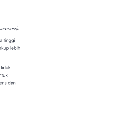
wareness).
a tinggi
akup lebih
g
tidak
ntuk
iens dan