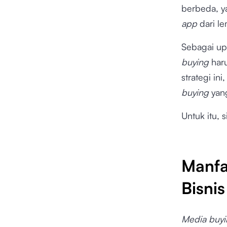
berbeda, y
app
dari l
Sebagai up
buying
har
strategi i
buying
yan
Untuk itu,
Manfa
Bisnis
Media buy