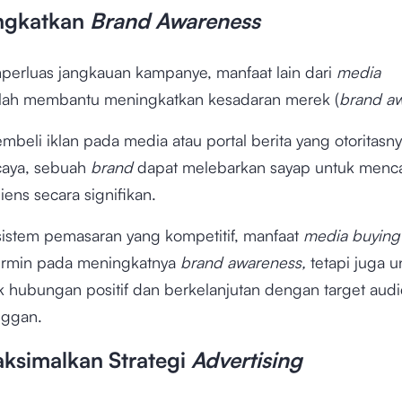
ngkatkan
Brand Awareness
perluas jangkauan kampanye, manfaat lain dari
media
lah membantu meningkatkan kesadaran merek (
brand a
eli iklan pada media atau portal berita yang otoritasny
caya, sebuah
brand
dapat melebarkan sayap untuk menc
ens secara signifikan.
istem pemasaran yang kompetitif, manfaat
media buyin
ermin pada meningkatnya
brand awareness,
tetapi juga u
hubungan positif dan berkelanjutan dengan target aud
nggan.
ksimalkan Strategi
Advertising