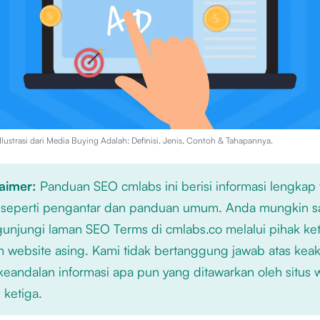
lustrasi dari
Media Buying Adalah: Definisi, Jenis, Contoh & Tahapannya
.
laimer:
Panduan SEO cmlabs ini berisi informasi lengkap
 seperti pengantar dan panduan umum. Anda mungkin s
njungi laman SEO Terms di cmlabs.co melalui pihak ket
n website asing. Kami tidak bertanggung jawab atas kea
keandalan informasi apa pun yang ditawarkan oleh situs
 ketiga.