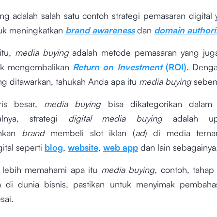
ng adalah salah satu contoh strategi pemasaran digital
uk meningkatkan
brand awareness
dan
domain authori
itu,
media buying
adalah metode pemasaran yang juga
tuk mengembalikan
Return on Investment
(ROI)
. Deng
ng ditawarkan, tahukah Anda apa itu
media buying
seben
ris besar,
media buying
bisa dikategorikan dalam
alnya, strategi
digital media buying
adalah u
nkan
brand
membeli slot iklan (
ad
) di media terna
gital seperti
blog
,
website
,
web app
dan lain sebagainya
 lebih memahami apa itu
media buying,
contoh, tahap 
 di dunia bisnis, pastikan untuk menyimak pembaha
esai.