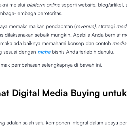
akni melalui
platform online
seperti website, blog/artikel,
embaga-lembaga berotoritas.
aya memaksimalkan pendapatan (
revenue)
, strategi
med
us dilaksanakan sebaik mungkin. Apabila Anda berniat m
ni, maka ada baiknya memahami konsep dan contoh
media
g sesuai dengan
niche
bisnis Anda terlebih dahulu.
 simak pembahasan selengkapnya di bawah ini.
at Digital Media Buying untuk
ing
adalah salah satu komponen integral dalam upaya p