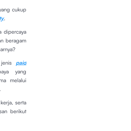
 yang cukup
ty
.
 dipercaya
an beragam
arnya?
 jenis
paid
paya yang
ma melalui
.
kerja, serta
san berikut