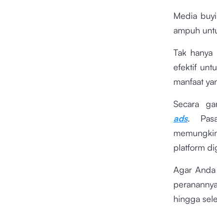
Media buyi
ampuh unt
Tak hanya 
efektif un
manfaat ya
Secara ga
ads
.
Pas
memungki
platform di
Agar Anda
peranannya
hingga sel