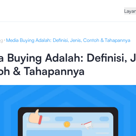
Laya
og
Media Buying Adalah: Definisi, Jenis, Contoh & Tahapannya
 Buying Adalah: Definisi, J
oh & Tahapannya