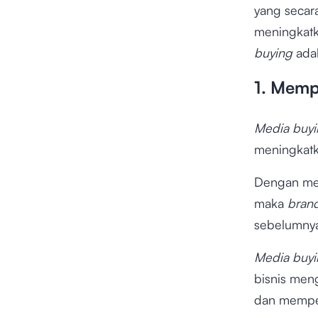
yang secar
meningkat
buying
ada
1. Memp
Media buy
meningkatk
Dengan mem
maka
bran
sebelumnya
Media buy
bisnis men
dan memper