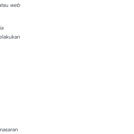
 atau
web
ia
elakukan
emasaran