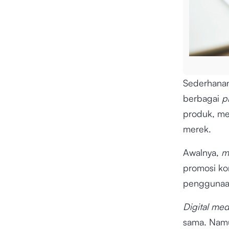
Sederhana
berbagai
p
produk, m
merek.
Awalnya,
m
promosi kon
penggunaan
Digital me
sama. Nam