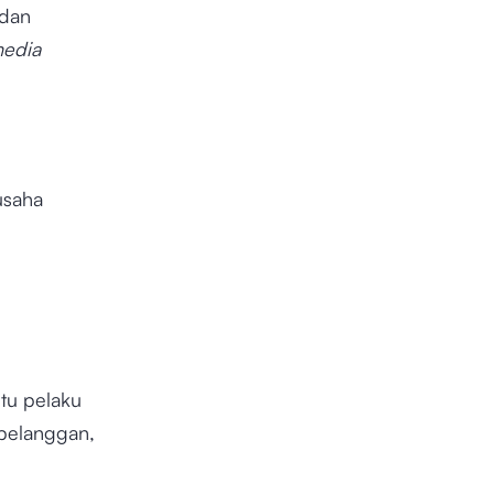
 dan
media
usaha
tu pelaku
 pelanggan,