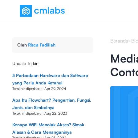
Beranda
Bl
Oleh
Risca Fadillah
Media
Update Terkini
Cont
3 Perbedaan Hardware dan Software
yang Perlu Anda Ketahui
Terakhir diperbarui:
Apr 29, 2024
Apa Itu Flowchart? Pengertian, Fungsi,
Jenis, dan Simbolnya
Terakhir diperbarui:
Aug 22, 2023
Kenapa WiFi Menolak Akses? Simak
Alasan & Cara Menanganinya
Terakhir diperbarui:
Apr 25, 2024