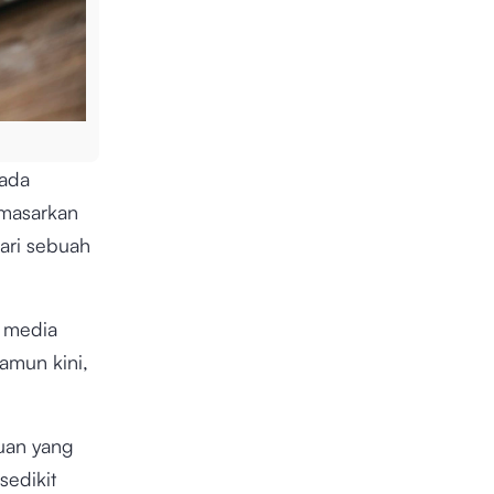
pada
emasarkan
ari sebuah
 media
Namun kini,
juan yang
sedikit