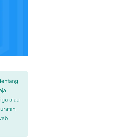
 tentang
aja
iga atau
kuratan
 web