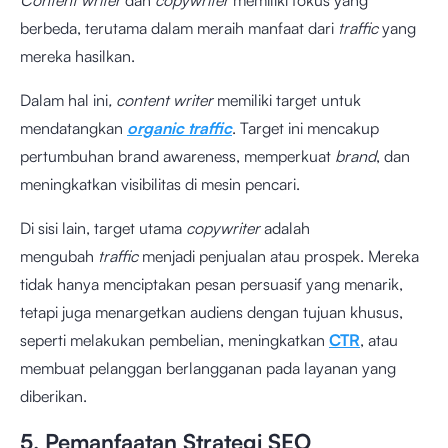
Content writer
dan
copywriter
memiliki fokus yang
berbeda, terutama dalam meraih manfaat dari
traffic
yang
mereka hasilkan.
Dalam hal ini
, content writer
memiliki target untuk
mendatangkan
organic traffic
. Target ini mencakup
pertumbuhan brand awareness, memperkuat
brand
, dan
meningkatkan visibilitas di mesin pencari.
Di sisi lain, target utama
copywriter
adalah
mengubah
traffic
menjadi penjualan atau prospek. Mereka
tidak hanya menciptakan pesan persuasif yang menarik,
tetapi juga menargetkan audiens dengan tujuan khusus,
seperti melakukan pembelian, meningkatkan
CTR
, atau
membuat pelanggan berlangganan pada layanan yang
diberikan.
5. Pemanfaatan Strategi SEO