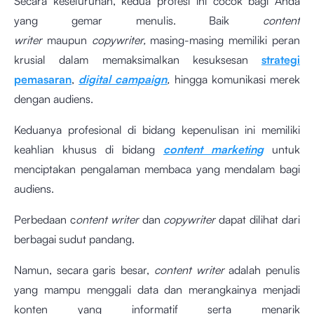
Secara keseluruhan, kedua profesi ini cocok bagi Anda
yang gemar menulis. Baik
content
writer
maupun
copywriter,
masing-masing memiliki peran
krusial dalam memaksimalkan kesuksesan
strategi
pemasaran
,
digital campaign
,
hingga komunikasi merek
dengan audiens.
Keduanya profesional di bidang kepenulisan ini memiliki
keahlian khusus di bidang
content marketing
untuk
menciptakan pengalaman membaca yang mendalam bagi
audiens.
Perbedaan c
ontent writer
dan
copywriter
dapat dilihat dari
berbagai sudut pandang.
Namun, secara garis besar,
content writer
adalah penulis
yang mampu menggali data dan merangkainya menjadi
konten yang informatif serta menarik