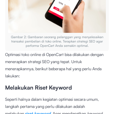
Gambar 2: Gambaran seorang pelanggan yang menyelesaikan
transaksi pembelian di toko online. Terapkan strategi SEO agar
performa OpenCart Anda semakin optimal.
Optimasi toko online di OpenCart bisa dilakukan dengan
menerapkan strategi SEO yang tepat. Untuk
menerapkannya, berikut beberapa hal yang perlu Anda
lakukan:
Melakukan Riset Keyword
Seperti halnya dalam kegiatan optimasi secara umum,
langkah pertama yang perlu dilakukan adalah
melakukan
riset
keyword
. Agar mendapatkan
keyword