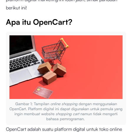
berikut ini!
Apa itu OpenCart?
Gambar 1: Tampilan
online shopping
dengan menggunakan
OpenCart. Platform digital ini dapat digunakan untuk pemula yang
ingin membuat website
shopping cart
namun tidak mengerti
bahasa pemrograman.
OpenCart adalah suatu platform digital untuk toko online