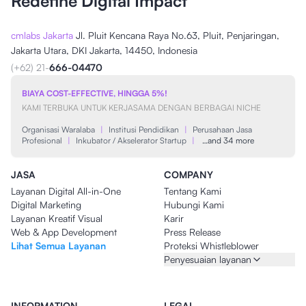
Redefine Digital Impact
cmlabs Jakarta
Jl. Pluit Kencana Raya No.63, Pluit, Penjaringan,
Jakarta Utara, DKI Jakarta, 14450, Indonesia
(+62) 21-
666-04470
BIAYA COST-EFFECTIVE, HINGGA 5%!
KAMI TERBUKA UNTUK KERJASAMA DENGAN BERBAGAI NICHE
Organisasi Waralaba
|
Institusi Pendidikan
|
Perusahaan Jasa
Profesional
|
Inkubator / Akselerator Startup
|
…and 34 more
JASA
COMPANY
Layanan Digital All-in-One
Tentang Kami
Digital Marketing
Hubungi Kami
Layanan Kreatif Visual
Karir
Web & App Development
Press Release
Lihat Semua Layanan
Proteksi Whistleblower
Penyesuaian layanan
INFORMATION
LEGAL