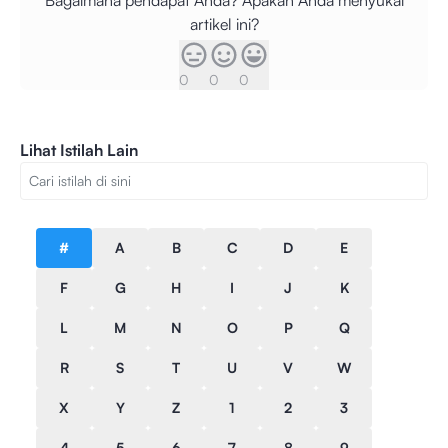
Bagaimana pendapat Anda? Apakah Anda menyukai
artikel ini?
0
0
0
Lihat Istilah Lain
#
A
B
C
D
E
F
G
H
I
J
K
L
M
N
O
P
Q
R
S
T
U
V
W
X
Y
Z
1
2
3
4
5
6
7
8
9