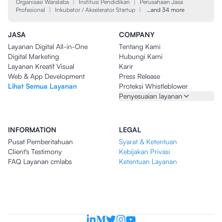
Organisasi Waralaba
|
Institusi Pendidikan
|
Perusahaan Jasa
Profesional
|
Inkubator / Akselerator Startup
|
…and 34 more
JASA
COMPANY
Layanan Digital All-in-One
Tentang Kami
Digital Marketing
Hubungi Kami
Layanan Kreatif Visual
Karir
Web & App Development
Press Release
Lihat Semua Layanan
Proteksi Whistleblower
Penyesuaian layanan
INFORMATION
LEGAL
Pusat Pemberitahuan
Syarat & Ketentuan
Client's Testimony
Kebijakan Privasi
FAQ Layanan cmlabs
Ketentuan Layanan