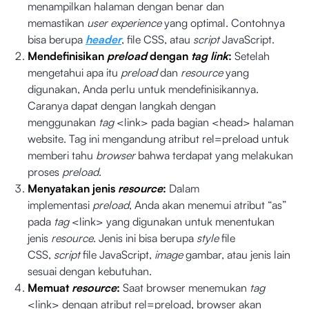
menampilkan halaman dengan benar dan
memastikan
user experience
yang optimal. Contohnya
bisa berupa
header
, file CSS, atau
script
JavaScript.
Mendefinisikan
preload
dengan
tag link
:
Setelah
mengetahui apa itu
preload
dan
resource
yang
digunakan, Anda perlu untuk mendefinisikannya.
Caranya dapat dengan langkah dengan
menggunakan
tag
<link> pada bagian <head> halaman
website. Tag ini mengandung atribut rel=preload untuk
memberi tahu
browser
bahwa terdapat yang melakukan
proses
preload
.
Menyatakan jenis
resource
:
Dalam
implementasi
preload
, Anda akan menemui atribut “as”
pada
tag
<link> yang digunakan untuk menentukan
jenis
resource
. Jenis ini bisa berupa
style
file
CSS,
script
file JavaScript,
image
gambar, atau jenis lain
sesuai dengan kebutuhan.
Memuat
resource
:
Saat browser menemukan
tag
<link> dengan atribut rel=preload, browser akan